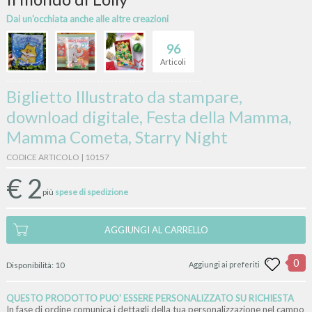
Dai un'occhiata anche alle altre creazioni
96
Articoli
Biglietto Illustrato da stampare,
download digitale, Festa della Mamma,
Mamma Cometa, Starry Night
CODICE ARTICOLO | 10157
€
2
più
spese di spedizione
AGGIUNGI AL CARRELLO
0
Disponibilità:
10
Aggiungi ai preferiti
QUESTO PRODOTTO PUO' ESSERE PERSONALIZZATO SU RICHIESTA
In fase di ordine comunica i dettagli della tua personalizzazione nel campo