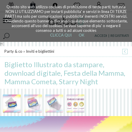
0
Questo sito web utilizza cookies di profilazione di terze parti; tuttavia
NON LI UTILIZZIAMO per inviarti pubblicita' e servizi in linea DI TERZE
PARTI ma solo per comunicazioni e pubblicita' inerenti i NOSTRI servizi.
Chiudendo questo banner o cliccando qualunque elemento sottostante,
acconsenti all'uso dei cookies. Se vuoi saperne di piu' o negare il
consenso a tutti o ad alcuni cookies
CLICCA QUI
OK
ACCEDI
|
REGISTRATI

Party & co
»
Inviti e bigliettini
Biglietto Illustrato da stampare,
download digitale, Festa della Mamma,
Mamma Cometa, Starry Night