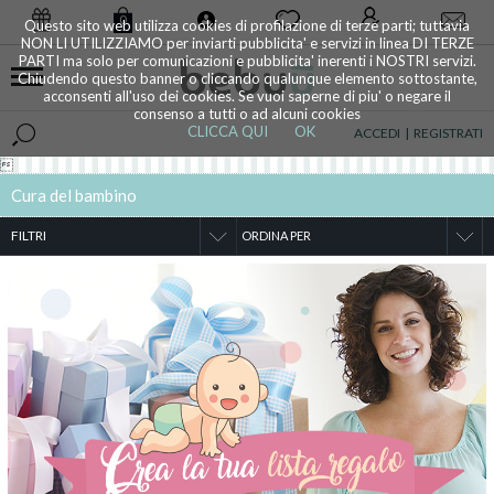
0
Questo sito web utilizza cookies di profilazione di terze parti; tuttavia
NON LI UTILIZZIAMO per inviarti pubblicita' e servizi in linea DI TERZE
PARTI ma solo per comunicazioni e pubblicita' inerenti i NOSTRI servizi.
Chiudendo questo banner o cliccando qualunque elemento sottostante,
acconsenti all'uso dei cookies. Se vuoi saperne di piu' o negare il
consenso a tutti o ad alcuni cookies
CLICCA QUI
OK
ACCEDI
|
REGISTRATI

Cura del bambino
FILTRI