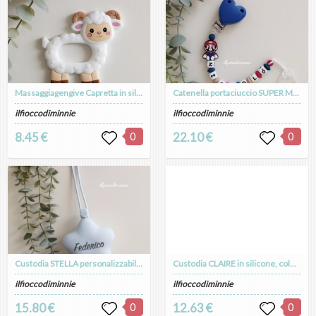
Massaggiagengive Capretta in silicone alimentare, dentizione neonati
Catenella portaciuccio SUPER MARIO in silicone alimentare, personalizzabile con nome
ilfioccodiminnie
ilfioccodiminnie
8.45 €
0
22.10 €
0
Custodia STELLA personalizzabile con nome, colorazione GHIACCIO, astuccio personalizzato
Custodia CLAIRE in silicone, colorazione VERDE SALVIA, personalizzabile con nome e disegno
ilfioccodiminnie
ilfioccodiminnie
15.80 €
0
12.63 €
0