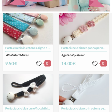
Porta ciuccio in cotone a righe e pois, vari colori, clip in metallo nickel free
Portaciuccio bianco panna per neonata - fiori rosa antico - fatto a mano - Battesimo
What Mari Makes
Agata baby atelier
9.50 €
0
14.00 €
0
Portaciuccio blu scuro/fiocchi bianchi in cotone fatto a mano bambina
Portaciuccio bianco in cotone per neonato/bambino - clip in legno - Battesimo - Enea