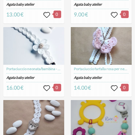
Agata baby atelier
Agata baby atelier
13.00 €
0
9.00 €
0
Portaciuccio neonata/bambina - fiore lino tulle bianco con centro ecru - Battesimo
Portaciuccio farfalla rosa per neonata - fatto a mano - Battesimo - Vanessa
Agata baby atelier
Agata baby atelier
16.00 €
0
14.00 €
0