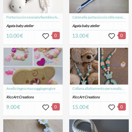
Portaciuccio neonato/bambino bianco e ecrù con clip in legno - Battesimo - Samuele
Catenella portaciuccio stile navy con pesciolino, in cotone, fatta a mano, uncinetto
Agata baby atelier
Agata baby atelier
10.00 €
0
13.00 €
0
Anello legno massaggiagengive
Collana allattamento personalizzabile
RiccArt Creations
RiccArt Creations
9.00 €
0
15.00 €
0