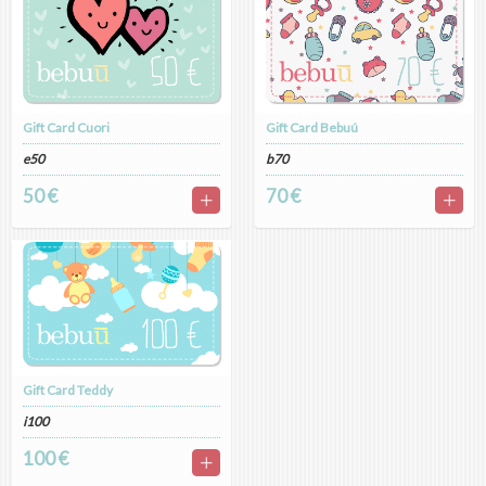
Gift Card Cuori
Gift Card Bebuú
e50
b70
50 €
70 €
Gift Card Teddy
i100
100 €