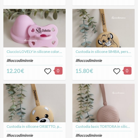
Ciuccio LOVELY in silicone colorazione ROSA CHIARO personalizzabile con nome e immagine, succhietto neonati
Custodia in silicone SIMBA, personalizzabile con nome, astuccio personalizzato per catenella e ciuccio
ilfioccodiminnie
ilfioccodiminnie
12.20 €
0
15.80 €
0
Custodia in silicone ORSETTO, personalizzabile con nome, astuccio personalizzato per catenella e ciuccio
Custodia basic TORTORA in silicone alimentare
ilfioccodiminnie
ilfioccodiminnie