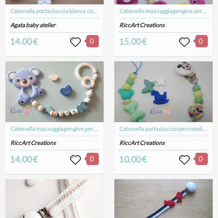
Catenella portaciuccio bianca con orsetto, in cotone, fatta a mano, unisex
Catenella massaggiagengive personalizzata
Agata baby atelier
RiccArt Creations
14.00 €
0
15.00 €
0
Catenella massaggiagengive personalizzata
Catenella portaciuccio personalizzabile
RiccArt Creations
RiccArt Creations
14.00 €
0
10.00 €
0