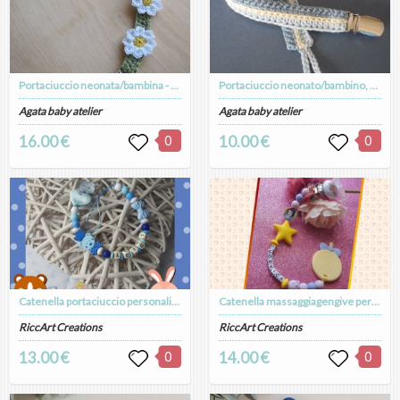
Portaciuccio neonata/bambina - puro cotone con margherite uncinetto - Battesimo
Portaciuccio neonato/bambino, celeste/jeans/vaniglia, fatto a mano, idea regalo, cotone, Battesimo
Agata baby atelier
Agata baby atelier
16.00 €
0
10.00 €
0
Catenella portaciuccio personalizzabile
Catenella massaggiagengive personalizzata
RiccArt Creations
RiccArt Creations
13.00 €
0
14.00 €
0