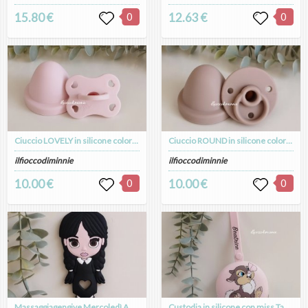
15.80 €
0
12.63 €
0
Ciuccio LOVELY in silicone colorazione ROSA BOROTALCO
Ciuccio ROUND in silicone colorazione TORTORA
ilfioccodiminnie
ilfioccodiminnie
10.00 €
0
10.00 €
0
Massaggiagengive Mercoledì Addams in silicone alimentare, dentizione neonati
Custodia in silicone con miss Tamburina, personalizzabile con nome, astuccio personalizzato per catenella e ciuccio