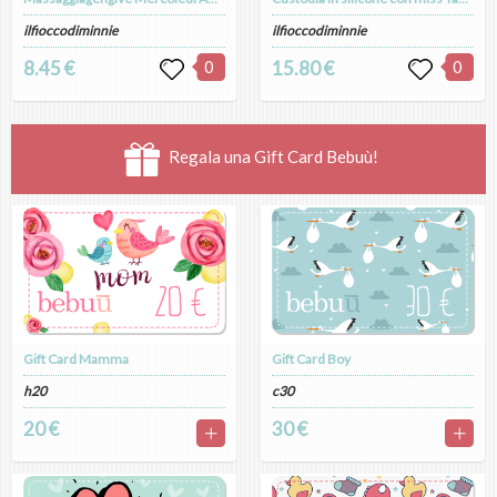
ilfioccodiminnie
ilfioccodiminnie
8.45 €
0
15.80 €
0
Regala una Gift Card Bebuù!
Gift Card Mamma
Gift Card Boy
h20
c30
20 €
30 €