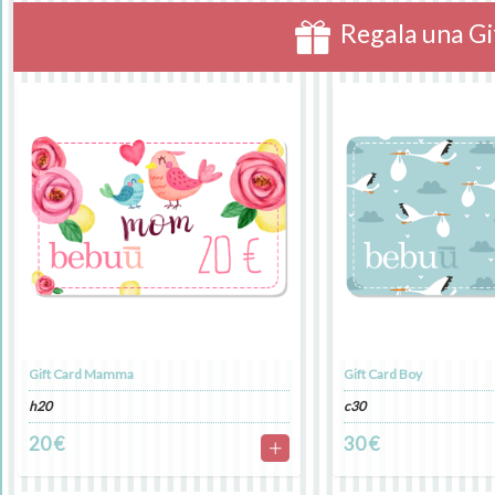
Regala una Gi
Gift Card Mamma
Gift Card Boy
h20
c30
20 €
30 €