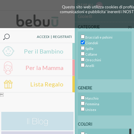
CLEAR ALL
Questo sito web utilizza cookies di profil
comunicazioni e pubblicita' inerenti i NOS
Gioielli
CATEGORIE
[X]
ACCEDI
|
REGISTRATI
Bracciali e polsini
Ciondoli
Spille
Per il Bambino
Collane
Orecchini
Anelli
Per la Mamma
Lista Regalo
GENERE

Maschio
Femmina
Unisex
COLORI