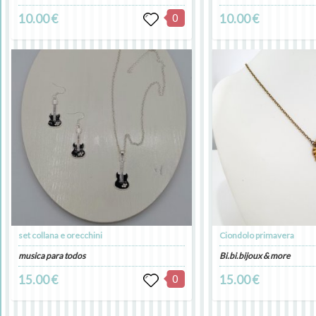
10.00 €
0
10.00 €
set collana e orecchini
Ciondolo primavera
musica para todos
Bi.bi.bijoux & more
15.00 €
0
15.00 €