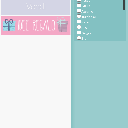
Rosso
Giallo
Azzurro
Turchese
Nero
Rosa
Grigio
Blu
Beige
Ramato
Multicolore
Bianco
Avorio
Viola
Prugna
Marrone
Fucsia
Bronzo
Argento
Verde
Oro
Écru
Bordeaux
Arancione