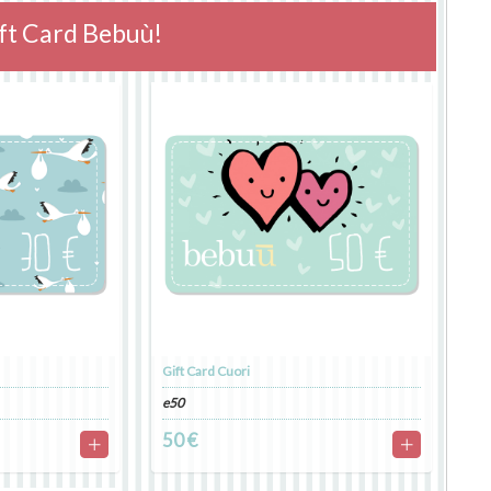
ft Card Bebuù!
Gift Card Cuori
e50
50 €