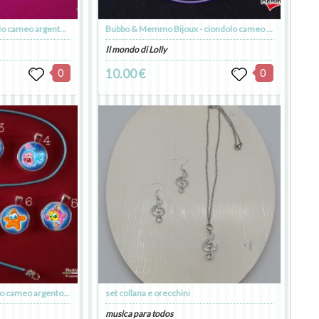
Paesaggio Bijoux - ciondolo cameo argento placcato
Bubbo & Memmo Bijoux - ciondolo cameo argento placcato
Il mondo di Lolly
0
10.00 €
0
Pesciolini Bijoux - ciondolo cameo argento placcato
set collana e orecchini
musica para todos