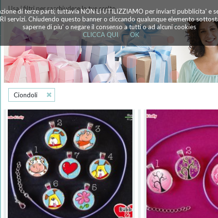
Usa i filtri per racchiudere le tue scelte
azione di terze parti; tuttavia NON LI UTILIZZIAMO per inviarti pubblicita' e 
TRI servizi. Chiudendo questo banner o cliccando qualunque elemento sottostan
saperne di piu' o negare il consenso a tutti o ad alcuni cookies
CLICCA QUI
OK
Ciondoli