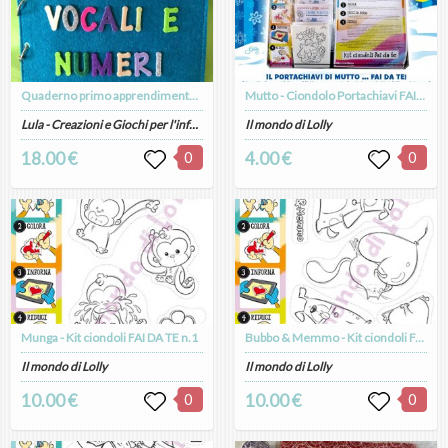
Quaderno primo apprendimento: numeri e vocali
Mutto - Ciondolo Portachiavi FAI DA TE
Lula - Creazioni e Giochi per l'infanzia artigianali
Il mondo di Lolly
18.00 €
0
4.00 €
0
Munga - Kit ciondoli FAI DA TE n.1
Bubbo & Memmo - Kit ciondoli FAI DA TE n.2
Il mondo di Lolly
Il mondo di Lolly
10.00 €
0
10.00 €
0