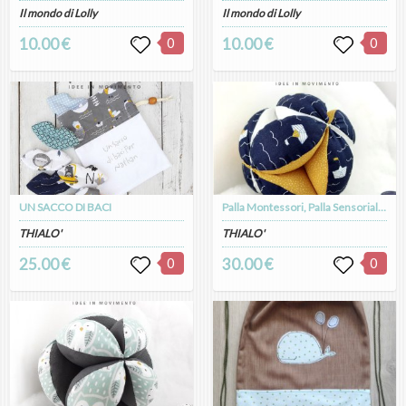
Il mondo di Lolly
Il mondo di Lolly
10.00 €
0
10.00 €
0
UN SACCO DI BACI
Palla Montessori, Palla Sensoriale, Palla per Motricità BLU BARCHETTE
THIALO'
THIALO'
25.00 €
0
30.00 €
0