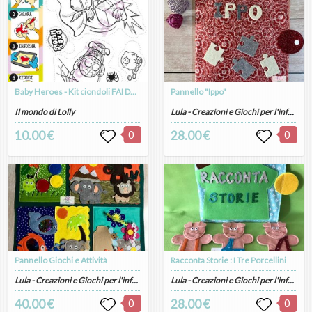
Baby Heroes - Kit ciondoli FAI DA TE n.2
Pannello "Ippo"
Il mondo di Lolly
Lula - Creazioni e Giochi per l'infanzia artigianali
10.00 €
0
28.00 €
0
Pannello Giochi e Attività
Racconta Storie : I Tre Porcellini
Lula - Creazioni e Giochi per l'infanzia artigianali
Lula - Creazioni e Giochi per l'infanzia artigianali
40.00 €
0
28.00 €
0