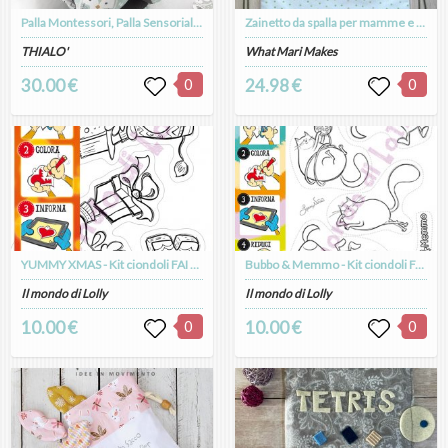
Palla Montessori, Palla Sensoriale, Palla per Motricità TIFFANY GUFETTI
Zainetto da spalla per mamme e bambini con una balena porta fortuna, personalizzabile, base in cotone little dots
THIALO'
What Mari Makes
30.00 €
0
24.98 €
0
YUMMY XMAS - Kit ciondoli FAI DA TE Rudolph e Biscotto
Bubbo & Memmo - Kit ciondoli FAI DA TE n.1
Il mondo di Lolly
Il mondo di Lolly
10.00 €
0
10.00 €
0