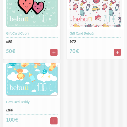
Gift Card Cuori
Gift Card Bebuú
e50
b70
50 €
70 €
Gift Card Teddy
i100
100 €