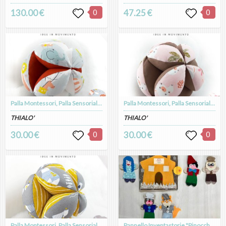
130.00 €
0
47.25 €
0
Palla Montessori, Palla Sensoriale, Palla per Motricità ROSSO MONGOLFIERA
Palla Montessori, Palla Sensoriale, Palla per Motricità ROSA CONIGLIETTI
THIALO'
THIALO'
30.00 €
0
30.00 €
0
Palla Montessori, Palla Sensoriale, Palla per Motricità GRIGIO MARINARA
Pannello Inventastorie "Pinocchio"