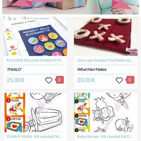
ROUTINE DELLA BUONANOTTE
Gioco per bambini Tris/filetto da viaggio in morbido feltro prugna e a cuoricini
THIALO'
What Mari Makes
25.00 €
0
20.00 €
0
YUMMY XMAS - Kit ciondoli FAI DA TE Rudolph Pandoro
Baby Heroes - Kit ciondoli FAI DA TE n.3