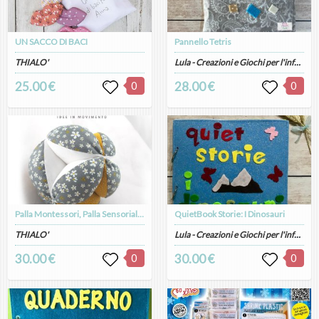
UN SACCO DI BACI
Pannello Tetris
THIALO'
Lula - Creazioni e Giochi per l'infanzia artigianali
25.00 €
0
28.00 €
0
Palla Montessori, Palla Sensoriale, Palla per Motricità PETROLIO FIORELLINI
QuietBook Storie: I Dinosauri
THIALO'
Lula - Creazioni e Giochi per l'infanzia artigianali
30.00 €
0
30.00 €
0