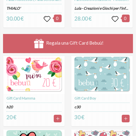
THIALO'
Lula - Creazioni e Giochi per l'infanzia artigianali
30.00 €
0
28.00 €
0
Regala una Gift Card Bebuù!
Gift Card Mamma
Gift Card Boy
h20
c30
20 €
30 €