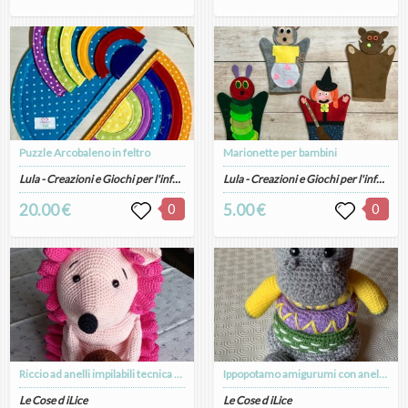
Puzzle Arcobaleno in feltro
Marionette per bambini
Lula - Creazioni e Giochi per l'infanzia artigianali
Lula - Creazioni e Giochi per l'infanzia artigianali
20.00 €
0
5.00 €
0
Riccio ad anelli impilabili tecnica amigurumi
Ippopotamo amigurumi con anelli impilabili
Le Cose d iLice
Le Cose d iLice