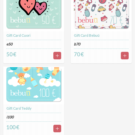
Gift Card Cuori
Gift Card Bebuú
e50
b70
50 €
70 €
Gift Card Teddy
i100
100 €