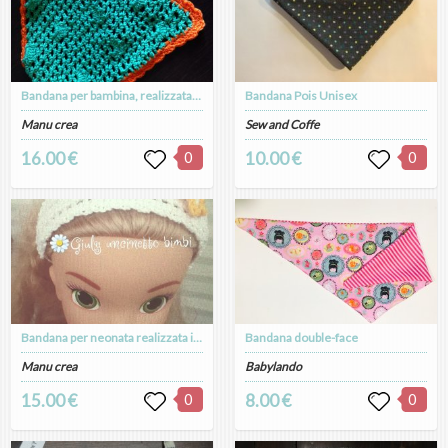
Bandana per bambina, realizzata in cotone con uncinetto. Neonato Regalo nascita
Bandana Pois Unisex
Manu crea
Sew and Coffe
16.00 €
0
10.00 €
0
Bandana per neonata realizzata in cotone con uncinetto . Neonato portafortuna
Bandana double-face
Manu crea
Babylando
15.00 €
0
8.00 €
0