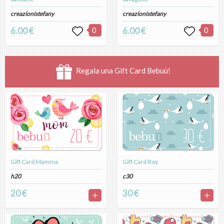
creazionistefany
creazionistefany
6.00 €
0
6.00 €
0
Regala una Gift Card Bebuù!
Gift Card Mamma
Gift Card Boy
h20
c30
20 €
30 €