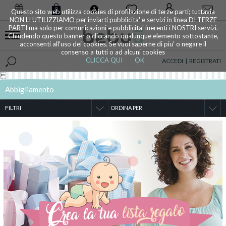
0
Questo sito web utilizza cookies di profilazione di terze parti; tuttavia
NON LI UTILIZZIAMO per inviarti pubblicita' e servizi in linea DI TERZE
PARTI ma solo per comunicazioni e pubblicita' inerenti i NOSTRI servizi.
Chiudendo questo banner o cliccando qualunque elemento sottostante,
acconsenti all'uso dei cookies. Se vuoi saperne di piu' o negare il
consenso a tutti o ad alcuni cookies
CLICCA QUI
OK
ACCEDI
|
REGISTRATI

Abbigliamento
FILTRI