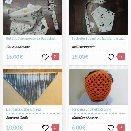
Set bebè composto da Bavagliolo bandana e catenella portaciuccio
Set bebè Bavagliolo bandana e catenella portaciuccio bianco con simpatici panda
IlaGHandmade
IlaGHandmade
15.00 €
0
15.00 €
0
Bandana Righe Unisex
bandana uncinetto 2 anni
Sew and Coffe
KatiaCrochetArt
10.00 €
0
6.00 €
0