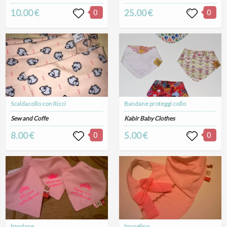
10.00 €
0
25.00 €
0
Scaldacollo con Ricci
Bandane proteggi collo
Sew and Coffe
Kabir Baby Clothes
8.00 €
0
5.00 €
0
bandane
bavaglino