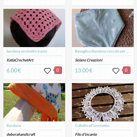
bandana uncinetto 6 anni
Bavaglino Bandana coccole per Bambini: La Soluzione Cool per Mantenere Asciutta la Pelle Sensibile
KatiaCrochetArt
Solano Creazioni
6.00 €
0
13.00 €
0
Bandana
Colletto all'uncinetto
deborahandicraft
Filo d'incanto