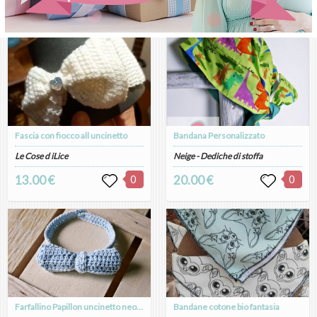
Fascia con fiocco all uncinetto
Bandana Personalizzato
Le Cose d iLice
Neige - Dediche di stoffa
13.00 €
0
20.00 €
0
Farfallino Papillon uncinetto neonato bambino cotone lana
Bandane cotone bio fantasia