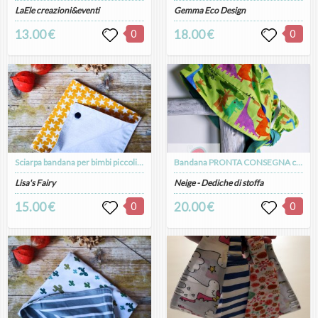
LaEle creazioni&eventi
Gemma Eco Design
13.00 €
0
18.00 €
0
Sciarpa bandana per bimbi piccoli sino ai 2 anni in diversi colori e fantasie
Bandana PRONTA CONSEGNA con Dinosauri
Lisa's Fairy
Neige - Dediche di stoffa
15.00 €
0
20.00 €
0