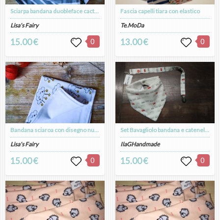
Sciarpa bandana duobleface cactus e righe
Fascia capelli tiara con elastico
Lisa's Fairy
Te.MoDa
15.00 €
0
13.00 €
0
Bandana sciaroa con disegno nuvola
Set Bavagliolo bandana e catenella portaciuccio in cotone bianco con corone
Lisa's Fairy
IlaGHandmade
15.00 €
0
15.00 €
0