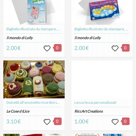
Biglietto Illustrato da stampare, download digitale, I love Bebè, Ci sono anche io, Nascita
Biglietto Illustrato da stampare, download digitale, Festa della Mamma, Mamma Cometa, Starry Night
Il mondo di Lolly
Il mondo di Lolly
2.00 €
0
2.00 €
0
Dolcetti all'uncinetto ricordini compleanno
Lecca lecca personalizzati
Le Cose d iLice
RiccArt Creations
3.10 €
0
1.00 €
0