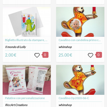
Biglietto Illustrato da stampare, download digitale, Auguri Mostruosi, Jurassic Party, Compleanno, Festa
Cavallino con candelina primo compleanno
Il mondo di Lolly
whimshop
2.00 €
0
25.00 €
0
Patatine con personalizzazione
Cavallino Op 2020-06-C
RiccArt Creations
whimshop