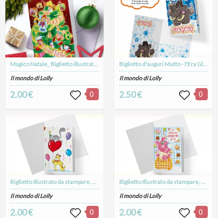
Magico Natale_ Biglietto illustrato da stampare_download digitale
Biglietto d'auguri Mutto - l'Era Glaciale
Il mondo di Lolly
Il mondo di Lolly
2.00 €
0
2.50 €
0
Biglietto Illustrato da stampare, download digitale, Bubbo & Memmo
Biglietto Illustrato da stampare, download digitale, Dolcissimo Augurio, Maialino Candy Puppy
Il mondo di Lolly
Il mondo di Lolly
2.00 €
0
2.00 €
0