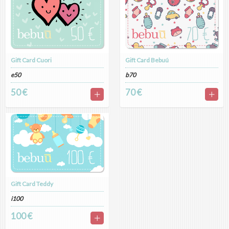
Gift Card Cuori
Gift Card Bebuú
e50
b70
50 €
70 €
Gift Card Teddy
i100
100 €