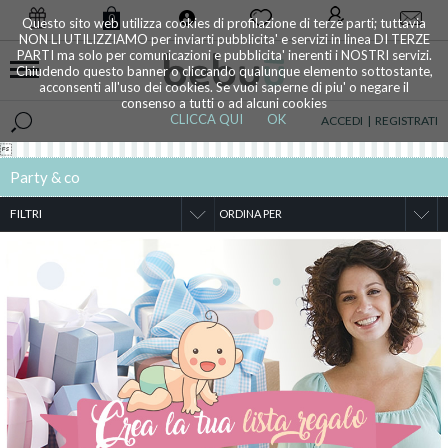
0
Questo sito web utilizza cookies di profilazione di terze parti; tuttavia
NON LI UTILIZZIAMO per inviarti pubblicita' e servizi in linea DI TERZE
PARTI ma solo per comunicazioni e pubblicita' inerenti i NOSTRI servizi.
Chiudendo questo banner o cliccando qualunque elemento sottostante,
acconsenti all'uso dei cookies. Se vuoi saperne di piu' o negare il
consenso a tutti o ad alcuni cookies
CLICCA QUI
OK
ACCEDI
|
REGISTRATI

Party & co
FILTRI