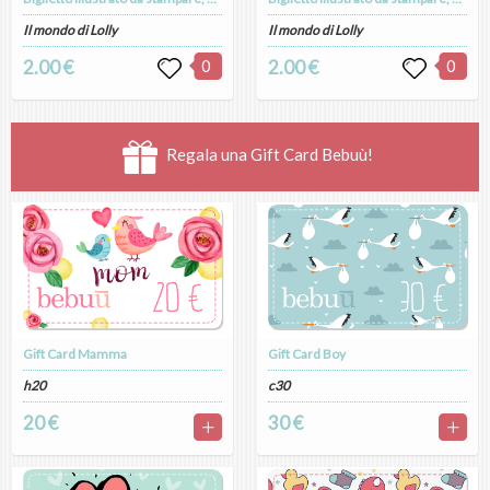
Il mondo di Lolly
Il mondo di Lolly
2.00 €
0
2.00 €
0
Regala una Gift Card Bebuù!
Gift Card Mamma
Gift Card Boy
h20
c30
20 €
30 €