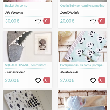
Basket Unicorno
Cestini baby per cambio pannolino
Filo d'incanto
DandDforkids
30.00 €
0
20.00 €
0
SQUALO SILVANO, contenitore da appendere in cameretta. portagiochi, porta pannolini, porta pigiamino, portatutto
Portapannolini da borsa- portapannolini- cambio neonato- borsone neonato- diaper bag- set nascita- set portapannolini- sacca pannolini-
Lalunanelcomò
MaiMadi Kids
32.00 €
0
27.00 €
0