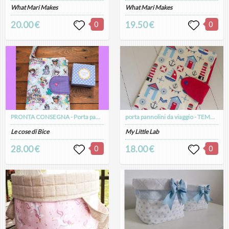
What Mari Makes
What Mari Makes
20.00 €
0
19.50 €
0
PRONTA CONSEGNA - Porta pannolini modello 2
porta pannolini da viaggio - TEMA MARINO
Le cose di Bice
My Little Lab
28.00 €
0
18.00 €
0