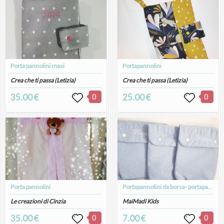
Porta pannolini maxi
Portapannolini
Crea che ti passa (Letizia)
Crea che ti passa (Letizia)
35.00 €
0
25.00 €
0
Porta pannolini
Portapannolini da borsa- portapannolini- cambio neonato- borsone neonato- diaper bag- set nascita- set portapannolini- sacca pannolini-
Le creazioni di Cinzia
MaiMadi Kids
35.00 €
0
7.00 €
0