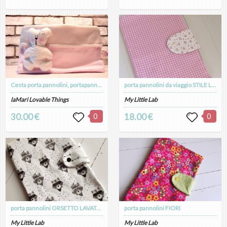
Cesta porta pannolini, portapannolini in tesuto, orsetto rosa
porta pannolini da viaggio STILE LIBERTY
laMari Lovable Things
My Little Lab
30.00 €
0
18.00 €
0
porta pannolini ORSETTO LAVATORE
porta pannolini FIORI
My Little Lab
My Little Lab