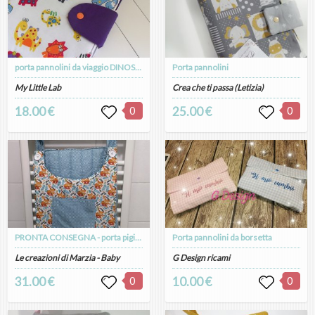
porta pannolini da viaggio DINOSAURI
Porta pannolini
My Little Lab
Crea che ti passa (Letizia)
18.00 €
0
25.00 €
0
PRONTA CONSEGNA - porta pigiamino - portapannolini da appendere
Porta pannolini da borsetta
Le creazioni di Marzia - Baby
G Design ricami
31.00 €
0
10.00 €
0