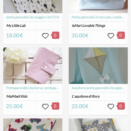
porta pannolini da viaggio CACTUS
Porta pannolini in tessuto, contenitore in tessuto per pannolini, cesta per nursery, elefante in tessuto
My Little Lab
laMari Lovable Things
18.00 €
0
30.00 €
0
Portapannolini da borsa- portapannolini- cambio neonato- borsone neonato- diaper bag- set nascita- set portapannolini- sacca pannolini-
Aquilone porta pannolini da appendere
MaiMadi Kids
L' aquilone di Rory
25.00 €
0
23.00 €
0