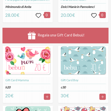
Minimondo di Anita
Dolci Manie in Pannolenci
28.00 €
0
20.00 €
0
Regala una Gift Card Bebuù!
Gift Card Mamma
Gift Card Boy
h20
c30
20 €
30 €