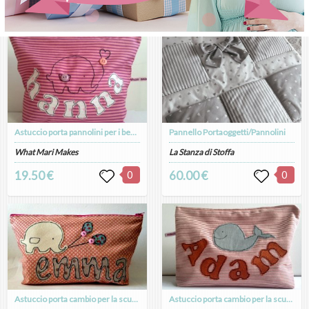
Astuccio porta pannolini per i bebè o porta cambio, simpatico elefantino di buona fortuna, multiuso, idea regalo nascita
Pannello Portaoggetti/Pannolini
What Mari Makes
La Stanza di Stoffa
19.50 €
0
60.00 €
0
Astuccio porta cambio per la scuola o per le mamme da tenere sempre in borsa: porta pannolini o porta giochi, nome e motivo personalizzabili
Astuccio porta cambio per la scuola o per le mamme da tenere sempre in borsa: porta pannolini o porta giochi, nome e motivo personalizzabili