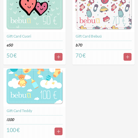
Gift Card Cuori
Gift Card Bebuú
e50
b70
50 €
70 €
Gift Card Teddy
i100
100 €