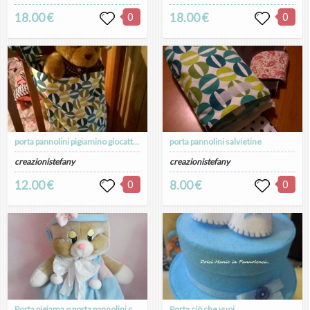
18.00 €
0
18.00 €
0
porta pannolini pigiamino giocattoli
porta pannolini salvietine
creazionistefany
creazionistefany
12.00 €
0
8.00 €
0
Porta pigiama o porta pannolini coniglio
Porta ciò che vuoi...