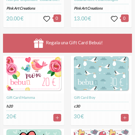
Pink Art Creations
Pink Art Creations
20.00 €
0
13.00 €
0
Regala una Gift Card Bebuù!
Gift Card Mamma
Gift Card Boy
h20
c30
20 €
30 €