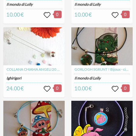
Il mondo di Lolly
Il mondo di Lolly
10.00 €
0
10.00 €
0
COLLANA CHIAMA ANGELI 20 mm PLACCATA ARGENTO argento con CUORE CANDY
GORLOGH SGRUNT ! Bijoux - ciondolo cameo argento placcato
Ighirigori
Il mondo di Lolly
24.00 €
0
10.00 €
0