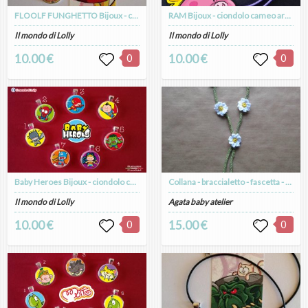
FLOOLF FUNGHETTO Bijoux - ciondolo cameo argento placcato
RAM Bijoux - ciondolo cameo argento placcato
Il mondo di Lolly
Il mondo di Lolly
10.00 €
0
10.00 €
0
Baby Heroes Bijoux - ciondolo cameo argento placcato
Collana - braccialetto - fascetta - cavigliera - cintura a margherite fatta all'uncinetto - puro cotone
Il mondo di Lolly
Agata baby atelier
10.00 €
0
15.00 €
0