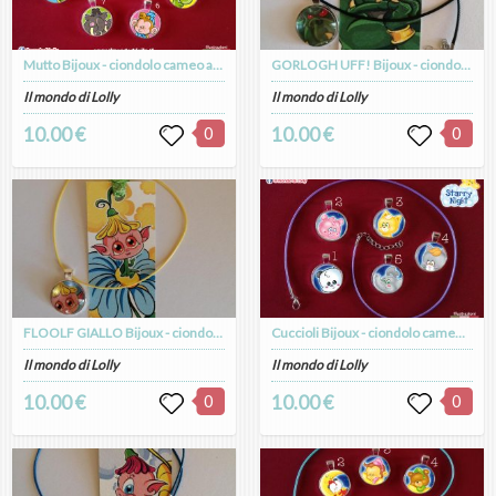
Mutto Bijoux - ciondolo cameo argento placcato
GORLOGH UFF! Bijoux - ciondolo cameo argento placcato
Il mondo di Lolly
Il mondo di Lolly
10.00 €
0
10.00 €
0
FLOOLF GIALLO Bijoux - ciondolo cameo argento placcato
Cuccioli Bijoux - ciondolo cameo argento placcato
Il mondo di Lolly
Il mondo di Lolly
10.00 €
0
10.00 €
0