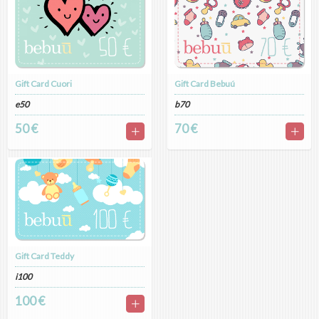
Gift Card Cuori
Gift Card Bebuú
e50
b70
50 €
70 €
Gift Card Teddy
i100
100 €