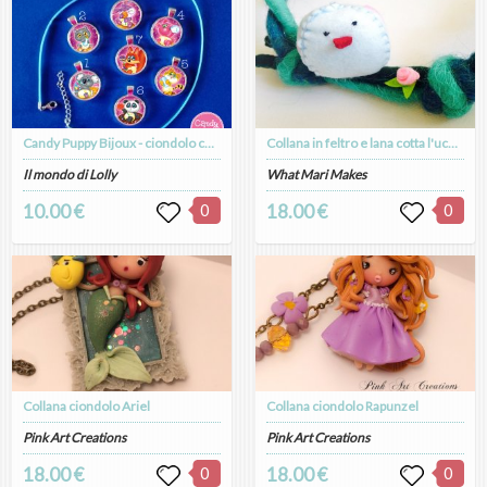
Candy Puppy Bijoux - ciondolo cameo argento placcato
Collana in feltro e lana cotta l'uccellino che dondola in altalena...
Il mondo di Lolly
What Mari Makes
10.00 €
0
18.00 €
0
Collana ciondolo Ariel
Collana ciondolo Rapunzel
Pink Art Creations
Pink Art Creations
18.00 €
0
18.00 €
0