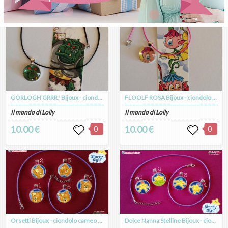
GORLOGH GRRR! Bijoux - ciondolo cameo argento placcato
FLOOLF ROSA Bijoux - ciondolo cameo argento placcato
Il mondo di Lolly
Il mondo di Lolly
10.00 €
0
10.00 €
0
Orsetti Bijoux - ciondolo cameo argento placcato
Dolce Nanna Stelline Bijoux - ciondolo cameo argento placcato