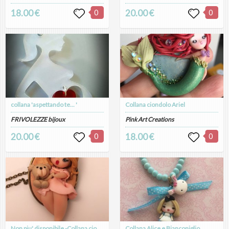
18.00 €
0
20.00 €
0
collana 'aspettando te... '
Collana ciondolo Ariel
FRIVOLEZZE bijoux
Pink Art Creations
20.00 €
0
18.00 €
0
Non piu' disponibile -Collana ciondolo Doll
Collana Alice e Bianconiglio