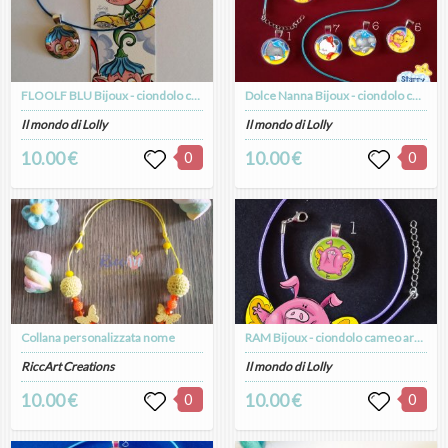
FLOOLF BLU Bijoux - ciondolo cameo argento placcato
Dolce Nanna Bijoux - ciondolo cameo argento placcato
Il mondo di Lolly
Il mondo di Lolly
10.00 €
0
10.00 €
0
Collana personalizzata nome
RAM Bijoux - ciondolo cameo argento placcato
RiccArt Creations
Il mondo di Lolly
10.00 €
0
10.00 €
0