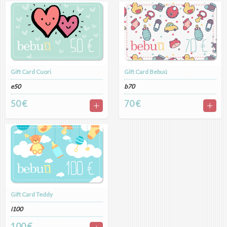
Gift Card Cuori
Gift Card Bebuú
e50
b70
50 €
70 €
Gift Card Teddy
i100
100 €