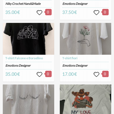
Niky Crochet Hand&Made
Emotions Designer
35.00 €
0
37.50 €
0
T-shirt Falcone e Borsellino
T-shirt fiori
Emotions Designer
Emotions Designer
35.00 €
0
17.00 €
0