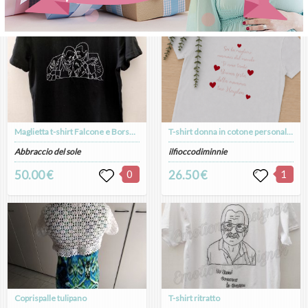
Maglietta t-shirt Falcone e Borsellino
T-shirt donna in cotone personalizzabile
Abbraccio del sole
ilfioccodiminnie
50.00 €
0
26.50 €
1
Coprispalle tulipano
T-shirt ritratto