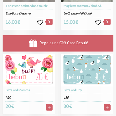
T-shirt con scritta "don't touch"
Maglietta mamma / bimbo/a
Emotions Designer
Le Creazioni di Dodò
16.00 €
0
15.00 €
0
Regala una Gift Card Bebuù!
Gift Card Mamma
Gift Card Boy
h20
c30
20 €
30 €