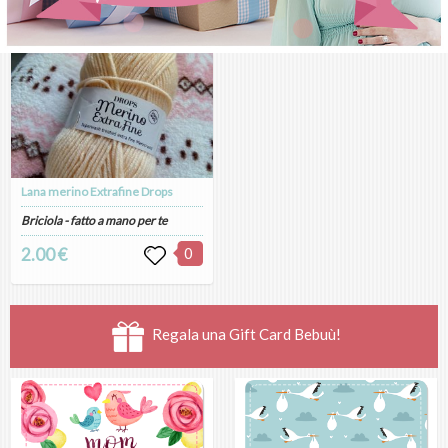
Lana merino Extrafine Drops
Briciola - fatto a mano per te
2.00 €
0
Regala una Gift Card Bebuù!