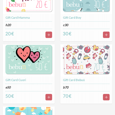
Gift Card Mamma
Gift Card Boy
h20
c30
20 €
30 €
Gift Card Cuori
Gift Card Bebuú
e50
b70
50 €
70 €