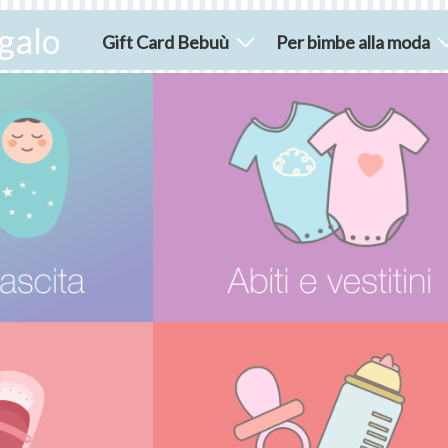
galo
Gift Card Bebuù
Per bimbe alla moda