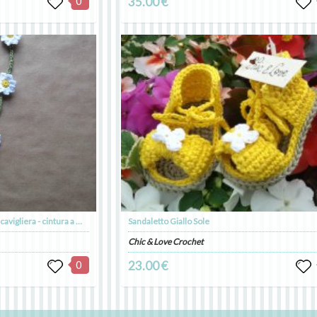
0
35.00 €
Collana - braccialetto - fascetta - cavigliera - cintura a margherite fatta all'uncinetto - puro cotone
Sandaletto Giallo Sole
Chic & Love Crochet
0
23.00 €