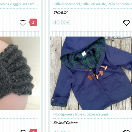
kit per il cambio del bebè, fasciatoio da viaggio, set cambio per il bambino con il nome personalizzabile
THIALO'
0
30.00 €
Montgomery blu e scozzese 2 anni
Stelle di Cotone