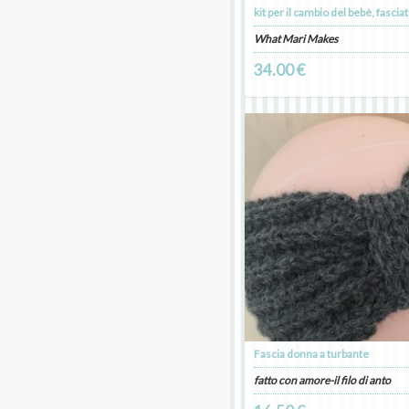
What Mari Makes
34.00 €
Fascia donna a turbante
fatto con amore-il filo di anto