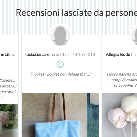
Recensioni lasciate da person
et.it
ha
lucia.tescaro
ha scritto il 14/09/2018
Allegra Bodo
ha 
"Hockety pocket non delude mai ..."
"Fiocco nascita st
tempi di realiz
issime il
velocissimi. C
 intatto!!
spettavo!
."