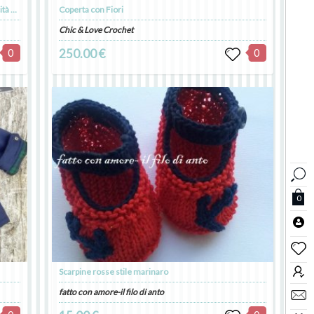
Palla Montessori, Palla Sensoriale, Palla per Motricità BLU TAXI
Coperta con Fiori
Chic & Love Crochet
0
250.00 €
0
0
Scarpine rosse stile marinaro
fatto con amore-il filo di anto