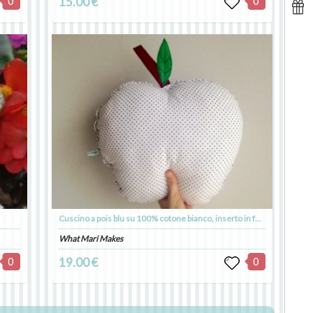
0
15.00 €
0
Cuscino a pois blu su 100% cotone bianco, inserto in feltro, ideale per la camera dei bambini 01.
What Mari Makes
0
19.00 €
0