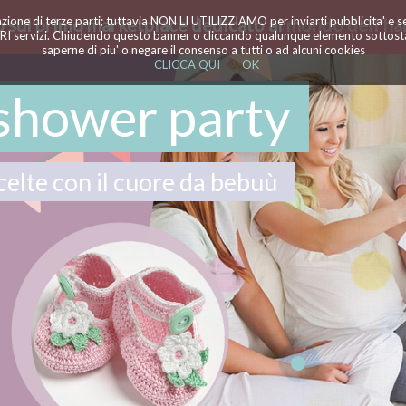
azione di terze parti; tuttavia NON LI UTILIZZIAMO per inviarti pubblicita' e 
 sul primo marketplace dedicato al
mondo dell'ha
TRI servizi. Chiudendo questo banner o cliccando qualunque elemento sottostan
saperne di piu' o negare il consenso a tutti o ad alcuni cookies
CLICCA QUI
OK
shower party
celte con il cuore da bebuù