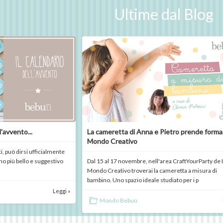
Ultime dal Blog
l'avvento...
La cameretta di Anna e Pietro prende forma 
Mondo Creativo
i, può dirsi ufficialmente
rno più bello e suggestivo
Dal 15 al 17 novembre, nell'area CraftYourParty de I
Mondo Creativo troverai la cameretta a misura di
bambino. Uno spazio ideale studiato per i p
Leggi »
Mondo Bebuù