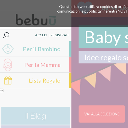
Questo sito web utilizza cookies di profil
Benvenuto
comunicazioni e pubblicita' inerenti i NOS
Baby 
ACCEDI
|
REGISTRATI
Per il Bambino
Idee regalo s
Per la Mamma
Lista Regalo

VAI ALLA SELEZIONE