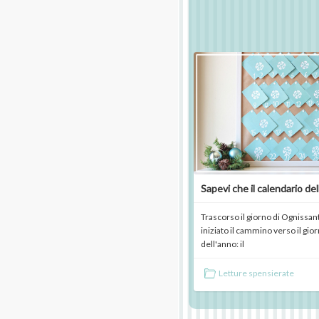
Sapevi che il calendario del
Trascorso il giorno di Ognissant
iniziato il cammino verso il gio
dell'anno: il
Letture spensierate