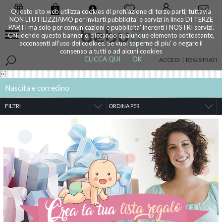
0
Questo sito web utilizza cookies di profilazione di terze parti; tuttavia
NON LI UTILIZZIAMO per inviarti pubblicita' e servizi in linea DI TERZE
PARTI ma solo per comunicazioni e pubblicita' inerenti i NOSTRI servizi.
Chiudendo questo banner o cliccando qualunque elemento sottostante,
acconsenti all'uso dei cookies. Se vuoi saperne di piu' o negare il
consenso a tutti o ad alcuni cookies
CLICCA QUI
OK
ACCEDI
|
REGISTRATI

Nascita e corredino
FILTRI