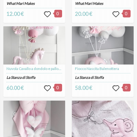
What Mari Makes
What Mari Makes
12.00 €
0
20.00 €
0
Nuvola Cavallo a dondolo e palloncini
Fiocco Nascita Balenottera
La Stanza di Stoffa
La Stanza di Stoffa
60.00 €
0
58.00 €
0