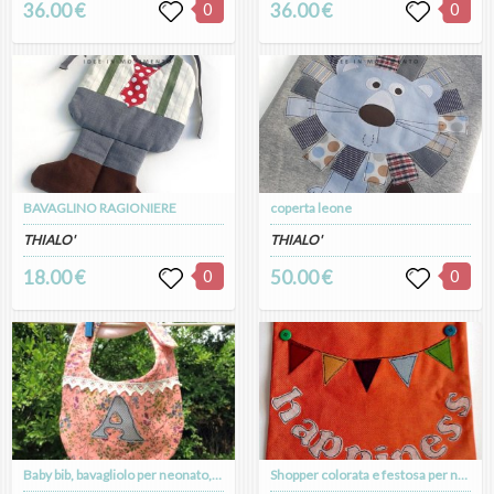
36.00 €
0
36.00 €
0
BAVAGLINO RAGIONIERE
coperta leone
THIALO'
THIALO'
18.00 €
0
50.00 €
0
Baby bib, bavagliolo per neonato, morbido e fresco cotone a scelta tra fiori, pois, righine con la lettera del nome personalizzata
Shopper colorata e festosa per neo mamme