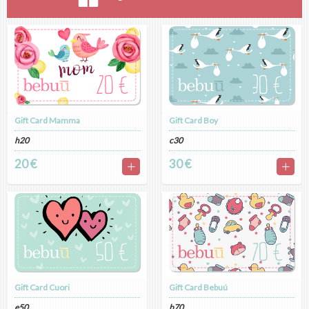
Gift Card Mamma
Gift Card Boy
h20
c30
20 €
30 €
Gift Card Cuori
Gift Card Bebuú
e50
b70