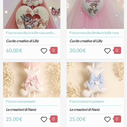
Fiocco nascita in tulle rosa antico con coppia di coniglietti
Fiocco nascita bimba in tulle rosa
Cucito creativo di Lilly
Cucito creativo di Lilly
60.00 €
0
30.00 €
0
Fiocco rosa ponpon
Fiocco azzurro ponpon
Le creazioni di Nanù
Le creazioni di Nanù
25.00 €
0
25.00 €
0