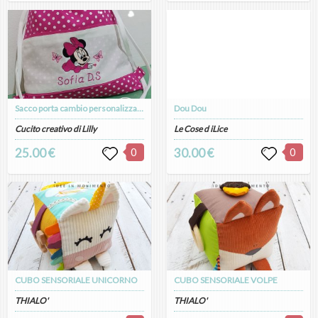
Sacco porta cambio personalizzato in puro cotone a fantasia
Dou Dou
Cucito creativo di Lilly
Le Cose d iLice
25.00 €
0
30.00 €
0
CUBO SENSORIALE UNICORNO
CUBO SENSORIALE VOLPE
THIALO'
THIALO'