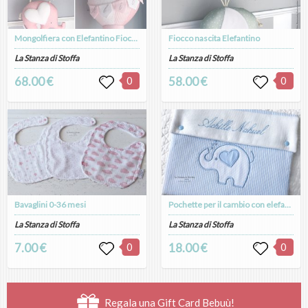
Mongolfiera con Elefantino Fiocco Nascita
Fiocco nascita Elefantino
La Stanza di Stoffa
La Stanza di Stoffa
68.00 €
0
58.00 €
0
Bavaglini 0-36 mesi
Pochette per il cambio con elefantino
La Stanza di Stoffa
La Stanza di Stoffa
7.00 €
0
18.00 €
0
Regala una Gift Card Bebuù!