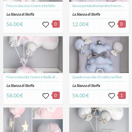
Fiocco classico Cuore e farfalle
Sacca portatutto/cambio free motion
La Stanza di Stoffa
La Stanza di Stoffa
56.00 €
0
12.00 €
0
Fiocco Nascita Cuore e Stella di Elefantino
Quadro nascita Orsetto carillon
La Stanza di Stoffa
La Stanza di Stoffa
58.00 €
0
54.00 €
1