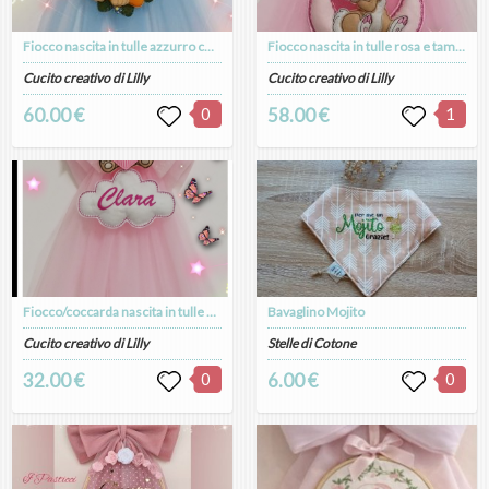
Fiocco nascita in tulle azzurro con Simba su telaio in legno foglie e fiori
Fiocco nascita in tulle rosa e tamburina nella luna.
Cucito creativo di Lilly
Cucito creativo di Lilly
60.00 €
0
58.00 €
1
Fiocco/coccarda nascita in tulle con orsetta e nuvoletta personalizzata
Bavaglino Mojito
Cucito creativo di Lilly
Stelle di Cotone
32.00 €
0
6.00 €
0