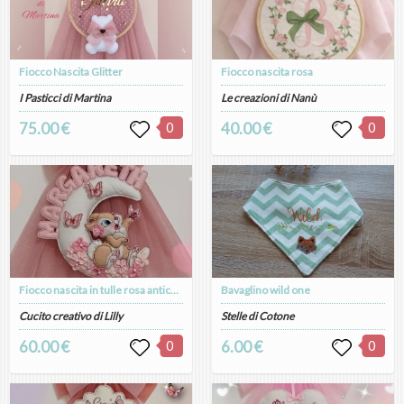
Fiocco Nascita Glitter
Fiocco nascita rosa
I Pasticci di Martina
Le creazioni di Nanù
75.00 €
0
40.00 €
0
Fiocco nascita in tulle rosa antico glitterato con coniglietta sulla luna
Bavaglino wild one
Cucito creativo di Lilly
Stelle di Cotone
60.00 €
0
6.00 €
0