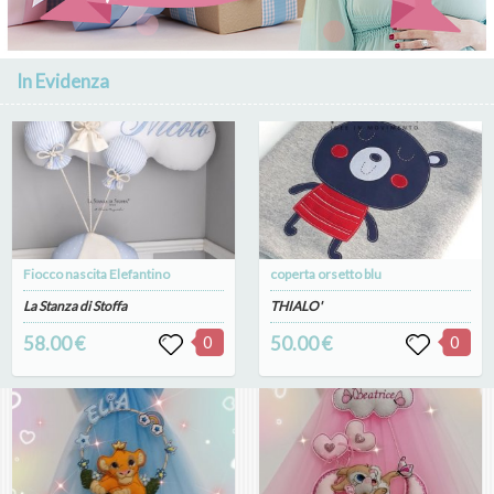
In Evidenza
Fiocco nascita Elefantino
coperta orsetto blu
La Stanza di Stoffa
THIALO'
58.00 €
0
50.00 €
0