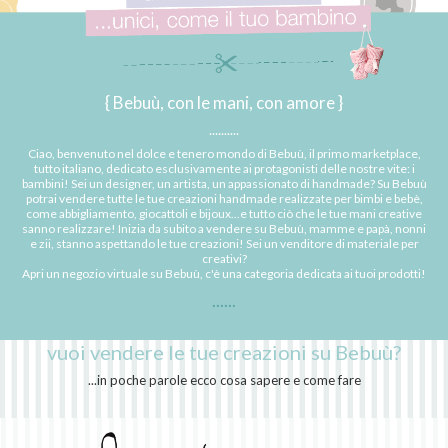
{ Bebuù, con le mani, con amore }
..........
Ciao, benvenuto nel dolce e tenero mondo di Bebuù, il primo marketplace,
tutto italiano, dedicato esclusivamente ai protagonisti delle nostre vite: i
bambini! Sei un designer, un artista, un appassionato di handmade? Su Bebuù
potrai vendere tutte le tue creazioni handmade realizzate per bimbi e bebè,
come abbigliamento, giocattoli e bijoux...e tutto ciò che le tue mani creative
sanno realizzare! Inizia da subito a vendere su Bebuù, mamme e papà, nonni
e zii, stanno aspettando le tue creazioni! Sei un venditore di materiale per
creativi?
Apri un negozio virtuale su Bebuù, c'è una categoria dedicata ai tuoi prodotti!
......
vuoi vendere le tue creazioni su Bebuù?
...in poche parole ecco cosa sapere e come fare