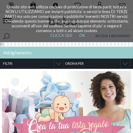
0
Questo sito web utilizza cookies di profilazione di terze parti; tuttavia
NON LI UTILIZZIAMO per inviarti pubblicita' e servizi in linea DI TERZE
PARTI ma solo per comunicazioni e pubblicita' inerenti i NOSTRI servizi.
Chiudendo questo banner o cliccando qualunque elemento sottostante,
acconsenti all'uso dei cookies. Se vuoi saperne di piu' o negare il
consenso a tutti o ad alcuni cookies
CLICCA QUI
OK
ACCEDI
|
REGISTRATI

Abbigliamento
FILTRI