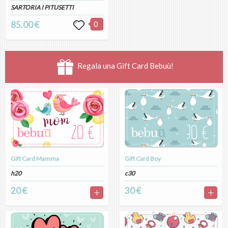
SARTORIA I PITUSETTI
85.00 €
0
Regala una Gift Card Bebuù!
Gift Card Mamma
Gift Card Boy
h20
c30
20 €
30 €