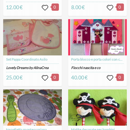
12.00 €
0
8.00 €
0
Set Pappa Coordinato Asilo
Porta blocco e porta colori con castello delle principesse
Lovely Dreams by AlinaCrea
Fiocchi nascita e co
25.00 €
0
40.00 €
0
tovaglietta montessoriana
Matite decorate per bambini