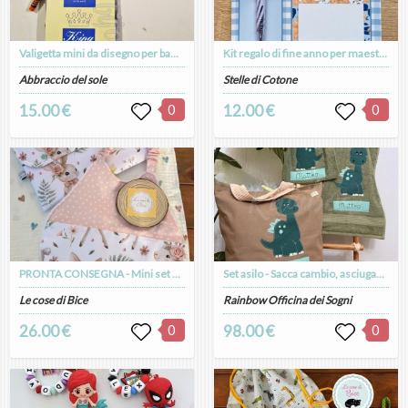
Valigetta mini da disegno per bambini
Kit regalo di fine anno per maestre
Abbraccio del sole
Stelle di Cotone
15.00 €
0
12.00 €
0
PRONTA CONSEGNA - Mini set asilo
Set asilo - Sacca cambio, asciugamano e bavaglino personalizzati
Le cose di Bice
Rainbow Officina dei Sogni
26.00 €
0
98.00 €
0