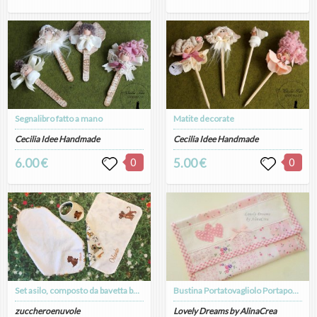
Segnalibro fatto a mano
Matite decorate
Cecilia Idee Handmade
Cecilia Idee Handmade
6.00 €
0
5.00 €
0
Set asilo, composto da bavetta bandana, asciugamano e tovaglietta
Bustina Portatovagliolo Portaposate o Portabavaglio Asilo
zuccheroenuvole
Lovely Dreams by AlinaCrea