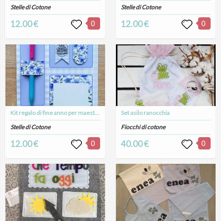
Stelle di Cotone
Stelle di Cotone
12.00 €
0
12.00 €
0
Kit regalo di fine anno per maestre
Set asilo ranocchia
Stelle di Cotone
Fiocchi di cotone
12.00 €
0
40.00 €
0