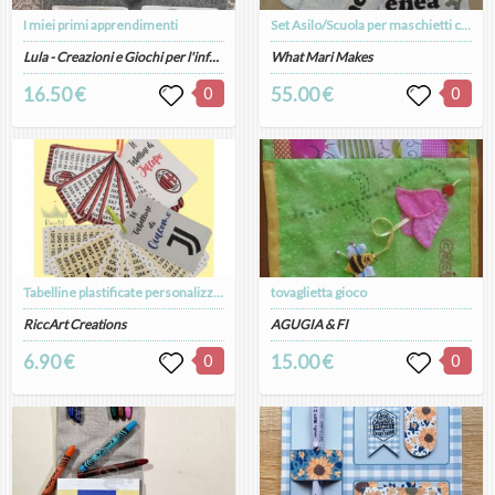
I miei primi apprendimenti
Set Asilo/Scuola per maschietti con dolce applique cagnolino, 100% cotone a righine e lino color panna, astuccio porta cambio bavagliolo asciugamanino e sacca porta tutto
Lula - Creazioni e Giochi per l'infanzia artigianali
What Mari Makes
16.50 €
0
55.00 €
0
Tabelline plastificate personalizzate
tovaglietta gioco
RiccArt Creations
AGUGIA & FI
6.90 €
0
15.00 €
0