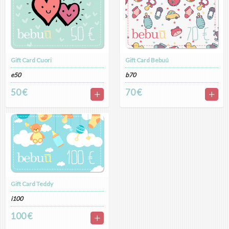
Gift Card Cuori
Gift Card Bebuú
e50
b70
50 €
70 €
Gift Card Teddy
i100
100 €