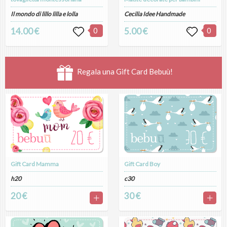
Il mondo di lillo lilla e lolla
Cecilia Idee Handmade
14.00 €
0
5.00 €
0
Regala una Gift Card Bebuù!
Gift Card Mamma
Gift Card Boy
h20
c30
20 €
30 €