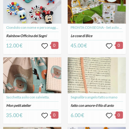
Ciondolo con nome e personaggio per lo zainetto
PRONTA CONSEGNA - Set asilo nido rouche
Rainbow Officina dei Sogni
Le cose di Bice
12.00 €
0
45.00 €
0
Sacchetta asilo con salvietta.
Segnalibro angelo fatto a mano
Mon petit atelier
fatto con amore-il filo di anto
35.00 €
0
6.00 €
0