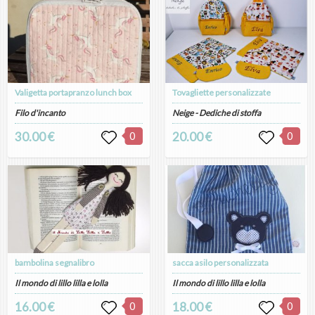
Valigetta portapranzo lunch box
Tovagliette personalizzate
Filo d'incanto
Neige - Dediche di stoffa
30.00 €
0
20.00 €
0
bambolina segnalibro
sacca asilo personalizzata
Il mondo di lillo lilla e lolla
Il mondo di lillo lilla e lolla
16.00 €
0
18.00 €
0