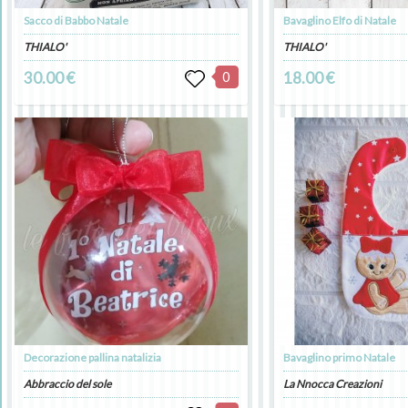
Sacco di Babbo Natale
Bavaglino Elfo di Natale
THIALO'
THIALO'
30.00 €
0
18.00 €
Decorazione pallina natalizia
Bavaglino primo Natale
Abbraccio del sole
La Nnocca Creazioni