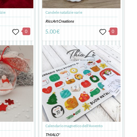
izie
Candele natalizie varie
RiccArt Creations
0
5.00 €
0
Calendario magnetico dell'Avvento
THIALO'