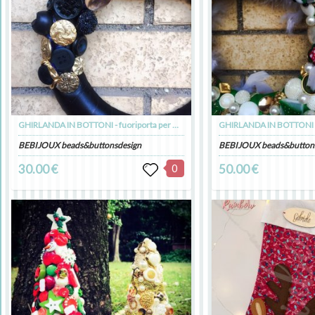
GHIRLANDA IN BOTTONI - fuoriporta per Natale
BEBIJOUX beads&buttonsdesign
BEBIJOUX beads&button
30.00 €
0
50.00 €