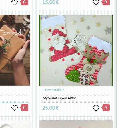
0
15.00 €
0
Calze natalizie
My Sweet Kawaii feltro
0
25.00 €
0