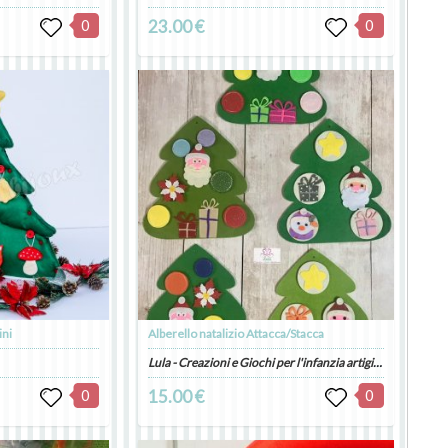
0
23.00 €
0
ini
Alberello natalizio Attacca/Stacca
Lula - Creazioni e Giochi per l'infanzia artigianali
0
15.00 €
0