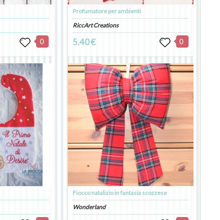
Profumatore per ambienti
RiccArt Creations
0
5.40 €
0
Fiocco natalizio in fantasia scozzese
Wonderland