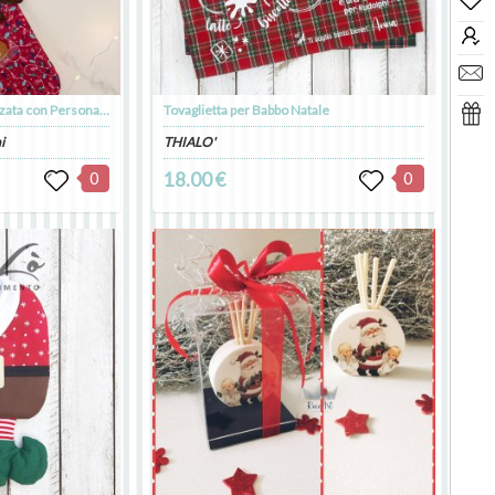
Calza Natalizia Personalizzata con Personaggio e Nome
Tovaglietta per Babbo Natale
i
THIALO'
0
18.00 €
0