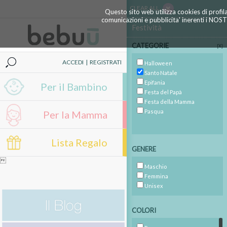
CLEAR ALL
Questo sito web utilizza cookies di profil
comunicazioni e pubblicita' inerenti i NOS
Festività
CATEGORIE
[X]
ACCEDI
|
REGISTRATI
Halloween
Santo Natale
Epifania
Per il Bambino
Festa del Papà
Festa della Mamma
Pasqua
Per la Mamma
Lista Regalo
GENERE

Maschio
Femmina
Unisex
COLORI