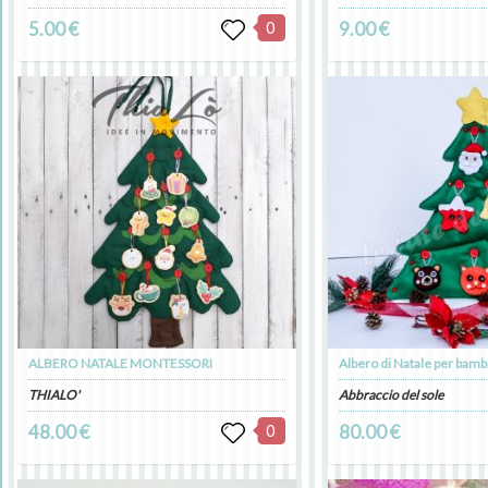
5.00 €
0
9.00 €
ALBERO NATALE MONTESSORI
Albero di Natale per bamb
THIALO'
Abbraccio del sole
48.00 €
0
80.00 €