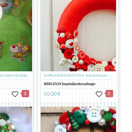
Yummy Xmas: 3 decorazioni albero Rudolph Goloso
GHIRLANDA IN BOTTONI - fuoriporta per Natale
BEBIJOUX beads&buttonsdesign
0
50.00 €
0