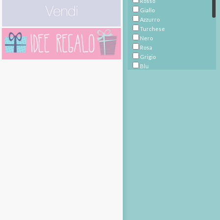
Rosso
Giallo
Azzurro
Turchese
Nero
Rosa
Grigio
Blu
Beige
Ramato
Multicolore
Bianco
Avorio
Viola
Prugna
Marrone
Fucsia
Bronzo
Argento
Verde
Oro
Écru
Bordeaux
Arancione