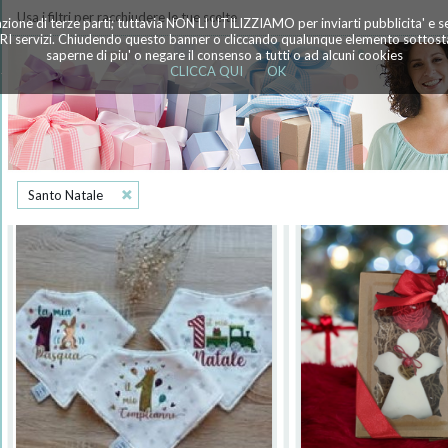
Usa i filtri per racchiudere le tue scelte
azione di terze parti; tuttavia NON LI UTILIZZIAMO per inviarti pubblicita' e 
TRI servizi. Chiudendo questo banner o cliccando qualunque elemento sottostan
saperne di piu' o negare il consenso a tutti o ad alcuni cookies
CLICCA QUI
OK
Santo Natale