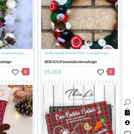
GHIRLANDA IN BOTTONI - fuoriporta per Natale
GHIRLANDA IN BOTTONI - fuoriporta per Natale
sdesign
BEBIJOUX beads&buttonsdesign
0
35.00 €
0
0