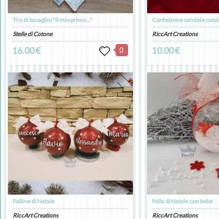
Tris di bavaglini "Il mio primo..."
Confezione candele natal
Stelle di Cotone
RiccArt Creations
16.00 €
0
10.00 €
Palline di Natale
Palla di Natale con bebè
RiccArt Creations
RiccArt Creations