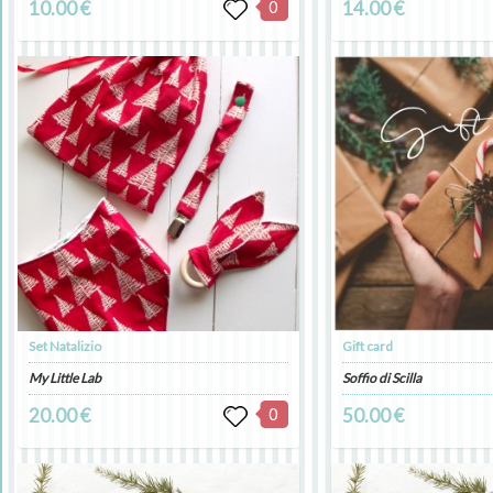
10.00 €
0
14.00 €
Set Natalizio
Gift card
My Little Lab
Soffio di Scilla
20.00 €
0
50.00 €