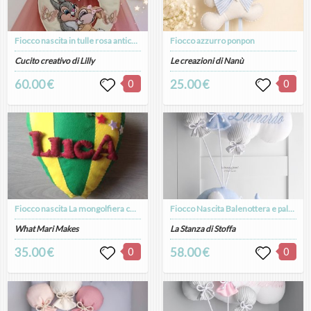
Fiocco nascita in tulle rosa antico con coppia di coniglietti
Fiocco azzurro ponpon
Cucito creativo di Lilly
Le creazioni di Nanù
60.00 €
0
25.00 €
0
Fiocco nascita La mongolfiera che voleva volare: morbida mongolfiera in pannolenci colorata con il nome del bambino
Fiocco Nascita Balenottera e palloncini
What Mari Makes
La Stanza di Stoffa
35.00 €
0
58.00 €
0