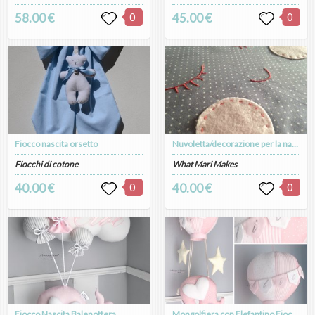
58.00 €
0
45.00 €
0
Fiocco nascita orsetto
Nuvoletta/decorazione per la nascita del bambino da appendere alla porta: morbide letterine, stelline colorate, bottoncini e nuvoletta sorridente
Fiocchi di cotone
What Mari Makes
40.00 €
0
40.00 €
0
Fiocco Nascita Balenottera
Mongolfiera con Elefantino Fiocco Nascita