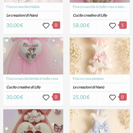
Fiocco nascita Mattia
Fiocco nascita in tulle rosa e tamburina nella luna.
Le creazioni di Nanù
Cucito creativo di Lilly
30.00 €
0
58.00 €
1
Fiocco nascita bimba in tulle rosa
Fiocco rosa ponpon
Cucito creativo di Lilly
Le creazioni di Nanù
30.00 €
0
25.00 €
0