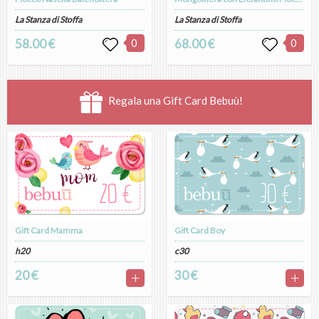
La Stanza di Stoffa
La Stanza di Stoffa
58.00 €
0
68.00 €
0
Regala una Gift Card Bebuù!
Gift Card Mamma
Gift Card Boy
h20
c30
20 €
30 €