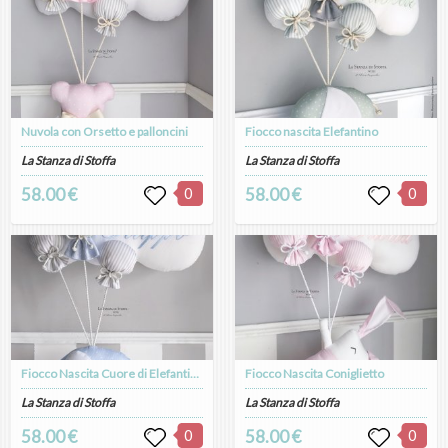
Nuvola con Orsetto e palloncini
Fiocco nascita Elefantino
La Stanza di Stoffa
La Stanza di Stoffa
58.00 €
0
58.00 €
0
Fiocco Nascita Cuore di Elefantino
Fiocco Nascita Coniglietto
La Stanza di Stoffa
La Stanza di Stoffa
58.00 €
0
58.00 €
0