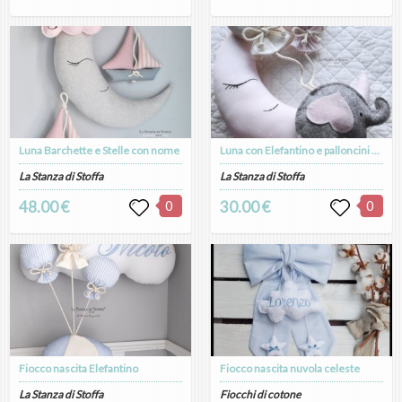
Luna Barchette e Stelle con nome
Luna con Elefantino e palloncini - Fiocco nascita /Fuoriporta
La Stanza di Stoffa
La Stanza di Stoffa
48.00 €
0
30.00 €
0
Fiocco nascita Elefantino
Fiocco nascita nuvola celeste
La Stanza di Stoffa
Fiocchi di cotone