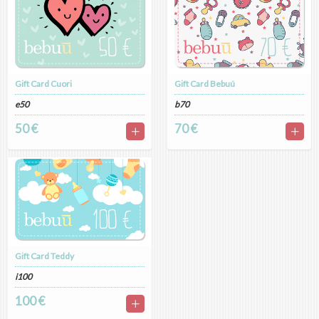
Gift Card Cuori
Gift Card Bebuú
e50
b70
50 €
70 €
Gift Card Teddy
i100
100 €