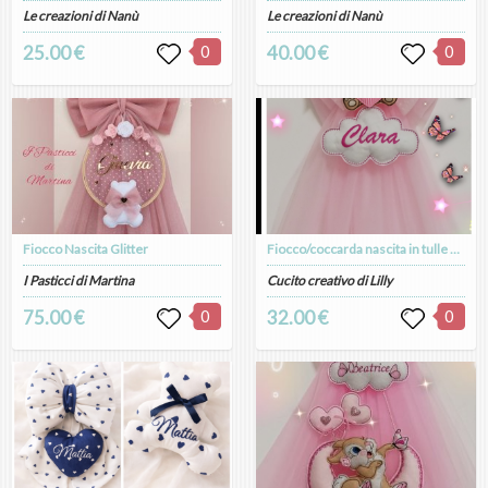
Le creazioni di Nanù
Le creazioni di Nanù
25.00 €
0
40.00 €
0
Fiocco Nascita Glitter
Fiocco/coccarda nascita in tulle con orsetta e nuvoletta personalizzata
I Pasticci di Martina
Cucito creativo di Lilly
75.00 €
0
32.00 €
0