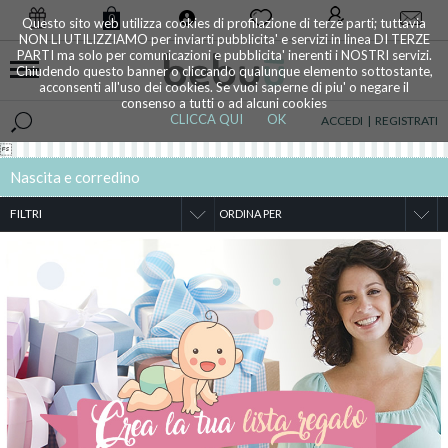
0
Questo sito web utilizza cookies di profilazione di terze parti; tuttavia
NON LI UTILIZZIAMO per inviarti pubblicita' e servizi in linea DI TERZE
PARTI ma solo per comunicazioni e pubblicita' inerenti i NOSTRI servizi.
Chiudendo questo banner o cliccando qualunque elemento sottostante,
acconsenti all'uso dei cookies. Se vuoi saperne di piu' o negare il
consenso a tutti o ad alcuni cookies
CLICCA QUI
OK
ACCEDI
|
REGISTRATI

Nascita e corredino
FILTRI