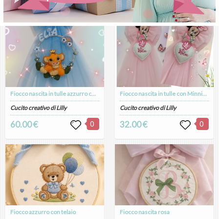
Fiocco nascita in tulle azzurro con Simba su telaio in legno foglie e fiori
Fiocco nascita in tulle con Minnie e Cuore personalizzato
Cucito creativo di Lilly
Cucito creativo di Lilly
60.00 €
0
32.00 €
0
Fiocco azzurro con telaio
Fiocco nascita rosa