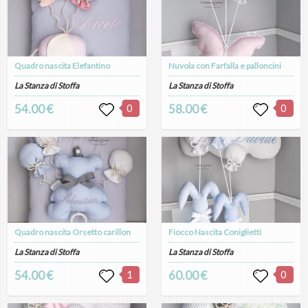
Quadro nascita Elefantino
Nuvola con Farfalla e palloncini
La Stanza di Stoffa
La Stanza di Stoffa
54.00 €
0
58.00 €
0
Quadro nascita Orsetto carillon
Fiocco Nascita Coniglietti
La Stanza di Stoffa
La Stanza di Stoffa
54.00 €
1
60.00 €
0