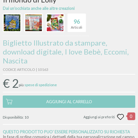
Dai un'occhiata anche alle altre creazioni
96
Articoli
Biglietto Illustrato da stampare,
download digitale, I love Bebè, Eccomi,
Nascita
CODICE ARTICOLO | 10163
€
2
più
spese di spedizione
AGGIUNGI AL CARRELLO
0
Disponibilità:
10
Aggiungi ai preferiti
QUESTO PRODOTTO PUO' ESSERE PERSONALIZZATO SU RICHIESTA
In fase di ordine comunica i dettagli della tua personalizzazione nel campo