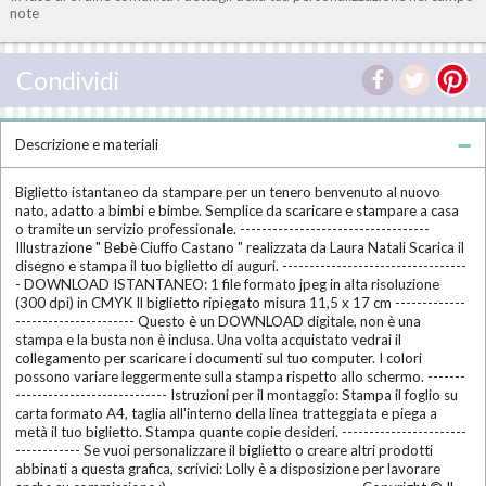
note
Condividi
Descrizione e materiali
Biglietto istantaneo da stampare per un tenero benvenuto al nuovo
nato, adatto a bimbi e bimbe. Semplice da scaricare e stampare a casa
o tramite un servizio professionale. -----------------------------------
Illustrazione " Bebè Ciuffo Castano " realizzata da Laura Natali Scarica il
disegno e stampa il tuo biglietto di auguri. ----------------------------------
- DOWNLOAD ISTANTANEO: 1 file formato jpeg in alta risoluzione
(300 dpi) in CMYK Il biglietto ripiegato misura 11,5 x 17 cm -------------
---------------------- Questo è un DOWNLOAD digitale, non è una
stampa e la busta non è inclusa. Una volta acquistato vedrai il
collegamento per scaricare i documenti sul tuo computer. I colori
possono variare leggermente sulla stampa rispetto allo schermo. -------
---------------------------- Istruzioni per il montaggio: Stampa il foglio su
carta formato A4, taglia all'interno della linea tratteggiata e piega a
metà il tuo biglietto. Stampa quante copie desideri. -----------------------
------------ Se vuoi personalizzare il biglietto o creare altri prodotti
abbinati a questa grafica, scrivici: Lolly è a disposizione per lavorare