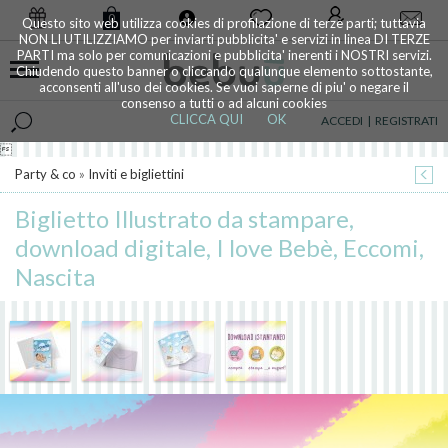
0
Questo sito web utilizza cookies di profilazione di terze parti; tuttavia
NON LI UTILIZZIAMO per inviarti pubblicita' e servizi in linea DI TERZE
PARTI ma solo per comunicazioni e pubblicita' inerenti i NOSTRI servizi.
Chiudendo questo banner o cliccando qualunque elemento sottostante,
acconsenti all'uso dei cookies. Se vuoi saperne di piu' o negare il
consenso a tutti o ad alcuni cookies
CLICCA QUI
OK
ACCEDI
|
REGISTRATI

Party & co
»
Inviti e bigliettini
Biglietto Illustrato da stampare,
download digitale, I love Bebè, Eccomi,
Nascita