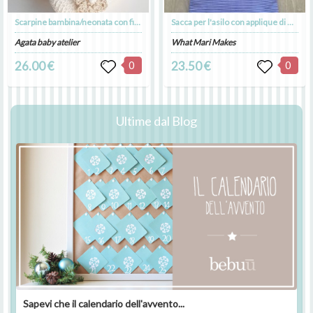
Scarpine bambina/neonata con fiore ecru - Battesimo - cotone bianco - Chiara
Sacca per l'asilo con applique di una barchetta che veleggia felice, cotone navy blu, ideale per contenere il cambio per l'asilo dei piccoli
Agata baby atelier
What Mari Makes
26.00 €
0
23.50 €
0
Ultime dal Blog
Sapevi che il calendario dell'avvento...