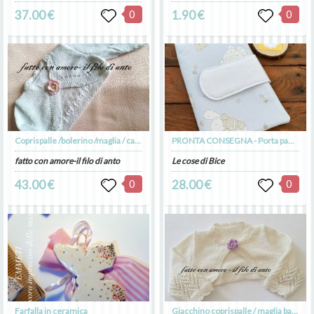
37.00 €
0
1.90 €
0
Coprispalle /bolerino /maglia / cardigan bambina con fiore
PRONTA CONSEGNA - Porta pannolini modello 1
fatto con amore-il filo di anto
Le cose di Bice
43.00 €
0
28.00 €
0
Farfalla in ceramica
Giacchino coprispalle / maglia bambina in puro cotone panna