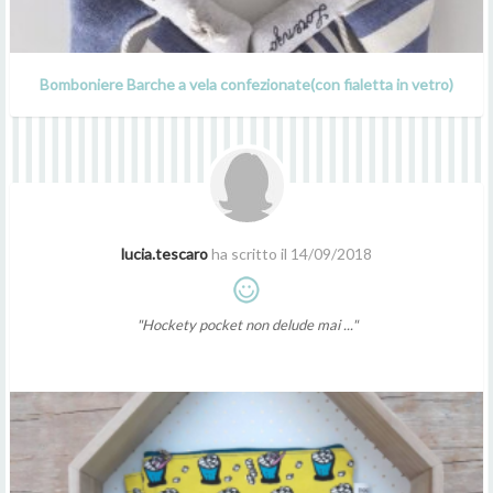
Bomboniere Barche a vela confezionate(con fialetta in vetro)
lucia.tescaro
ha scritto il 14/09/2018
"Hockety pocket non delude mai ..."