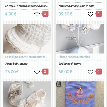
EMMETI il lavoro impreciso delle mani
fatto con amore-il filo di anto
4.00 €
0
39.50 €
0
Cappellino con visiera neonato/bambino - Battesimo - cotone bianco, lino ecrù - Samuele
Fiocco nascita Elefantino
Agata baby atelier
La Stanza di Stoffa
26.00 €
0
58.00 €
0