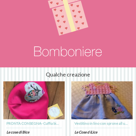
Qualche creazione
PRONTA CONSEGNA- Cuffia bimba
Vestitino in lino con sprone all uncinetto
Le cose di Bice
Le Cose d iLice