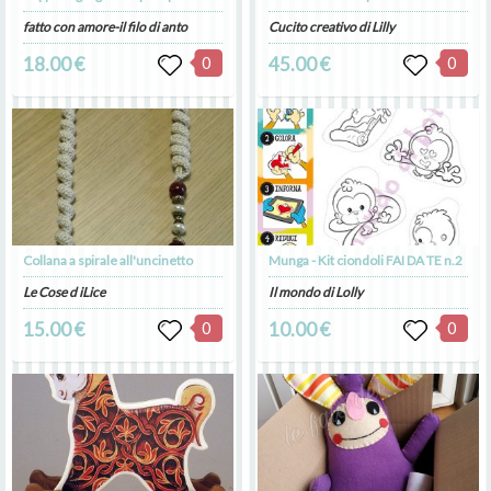
fatto con amore-il filo di anto
Cucito creativo di Lilly
18.00 €
0
45.00 €
0
Collana a spirale all'uncinetto
Munga - Kit ciondoli FAI DA TE n.2
Le Cose d iLice
Il mondo di Lolly
15.00 €
0
10.00 €
0