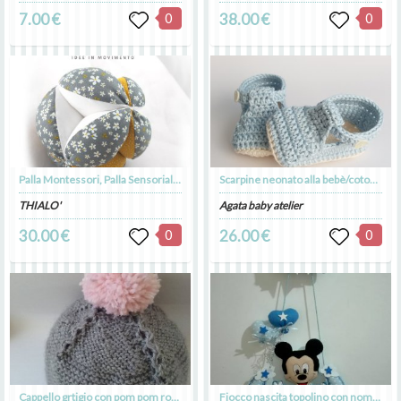
7.00 €
0
38.00 €
0
Palla Montessori, Palla Sensoriale, Palla per Motricità PETROLIO FIORELLINI
Scarpine neonato alla bebè/cotone celeste - fatte a mano - uncinetto - baby shower
THIALO'
Agata baby atelier
30.00 €
0
26.00 €
0
Cappello grtigio con pom pom rosa
Fiocco nascita topolino con nome imbottito.