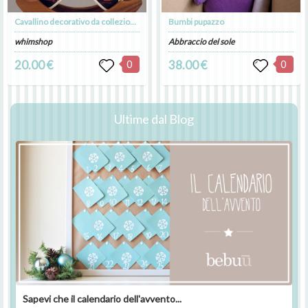
Cavallino decorativo da collezione, "Ornato n°59".
Bumbi pupazzo
whimshop
Abbraccio del sole
20.00 €
0
38.00 €
0
Ultime dal Blog
Sapevi che il calendario dell'avvento...