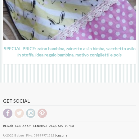
SPECIAL PRICE: zaino bambina, zainetto asilo bimba, sacchetto asilo
in stoffa, idea regalo bambina, motivo coniglietti e pois
GET SOCIAL
BEBUÙ
CONDIZIONI GENARALI
ACQUISTA
VENDI
© 2022 Bebuù | P.iva: 09999971212 |
CREDITS