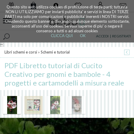
0
Questo sito web utilizza cookies di profilazione di terze parti; tuttavia
NON LI UTILIZZIAMO per inviarti pubblicita' e servizi in linea DI TERZE
PARTI ma solo per comunicazioni e pubblicita' inerenti i NOSTRI servizi.
Chiudendo questo banner o cliccando qualunque elemento sottostante,
acconsenti all'uso dei cookies. Se vuoi saperne di piu' o negare il
consenso a tutti o ad alcuni cookies
CLICCA QUI
OK
ACCEDI
|
REGISTRATI

Libri schemi e corsi
»
Schemi e tutorial
PDF Libretto tutorial di Cucito
Creativo per gnomi e bambole - 4
progetti e cartamodelli a misura reale