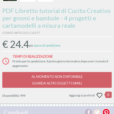
PDF Libretto tutorial di Cucito Creativo
per gnomi e bambole - 4 progetti e
cartamodelli a misura reale
CODICE ARTICOLO | 13177
€
24.4
più
spese di spedizione
TEMPI DI REALIZZAZIONE
Pronto per la spedizione: il primo giorno lavorativo dopo aver ricevuto il
pagamento
AL MOMENTO NON DISPONIBILE
GUARDA ALTRI OGGETTI SIMILI
0
Disponibilità:
999
Aggiungi ai preferiti
Condividi