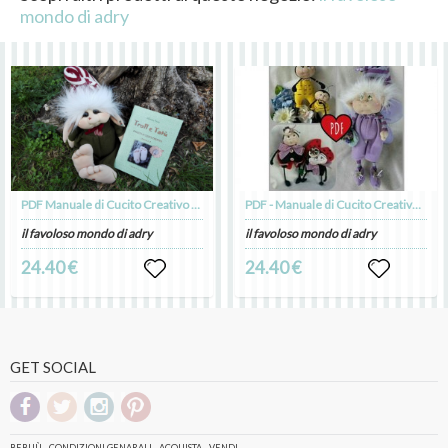
mondo di adry
PDF Manuale di Cucito Creativo "Troll & Tatù" - 3 progetti con cartamodelli, tutoriaI step by step, foto - Nordic Troll
PDF - Manuale di Cucito Creativo e tecniche pittoriche con foto step by step - tre pattern e tutorial: elfo dei fiori, ape, coccinella
il favoloso mondo di adry
il favoloso mondo di adry
24.40 €
24.40 €
GET SOCIAL
BEBUÙ
CONDIZIONI GENARALI
ACQUISTA
VENDI