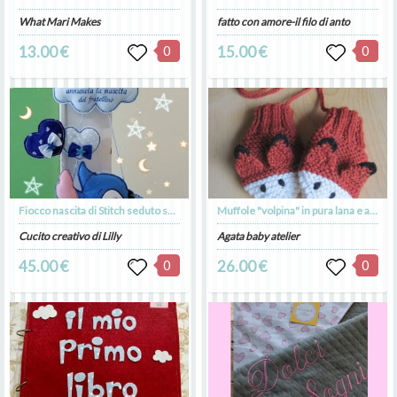
What Mari Makes
fatto con amore-il filo di anto
13.00 €
0
15.00 €
0
Fiocco nascita di Stitch seduto sulla luna e nuvola con dedica
Muffole "volpina" in pura lana e alpaca fatte a mano - idea regalo!
Cucito creativo di Lilly
Agata baby atelier
45.00 €
0
26.00 €
0