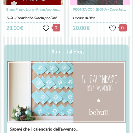
Il mio Primo Libro - Primi Apprendimenti complessi
PRONTA CONSEGNA - Copertina cotone e trapunta leggerissima
Lula - Creazioni e Giochi per l'infanzia artigianali
Le cose di Bice
28.00 €
0
20.00 €
0
Ultime dal Blog
Sapevi che il calendario dell'avvento...