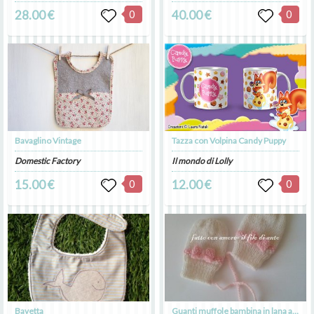
28.00 €
0
40.00 €
0
Bavaglino Vintage
Tazza con Volpina Candy Puppy
Domestic Factory
Il mondo di Lolly
15.00 €
0
12.00 €
0
Bavetta
Guanti muffole bambina in lana alpaca bianca con fiocco rosa