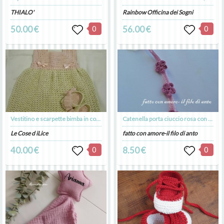
THIALO'
Rainbow Officina dei Sogni
50.00 €
0
56.00 €
0
Vestitino e scarpette bimba in cotone rosa e ecru'
Catenella porta ciuccio rosa con fiorellini
Le Cose d iLice
fatto con amore-il filo di anto
40.00 €
0
8.50 €
0