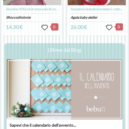
Doudou STELLA in mussola di cotone colorazione BLUSH, personalizzabile con nome
Scarpine neonato/sneakers cotone rosso/bianco - uncinetto - fatte a mano
ilfioccodiminnie
Agata baby atelier
14.30 €
0
26.00 €
0
Ultime dal Blog
Sapevi che il calendario dell'avvento...