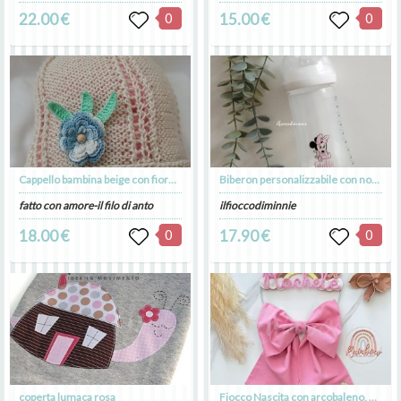
22.00 €
0
15.00 €
0
Cappello bambina beige con fiore azzurro
Biberon personalizzabile con nome e immagine, biberon neonati personalizzato
fatto con amore-il filo di anto
ilfioccodiminnie
18.00 €
0
17.90 €
0
coperta lumaca rosa
Fiocco Nascita con arcobaleno, nome e fiori