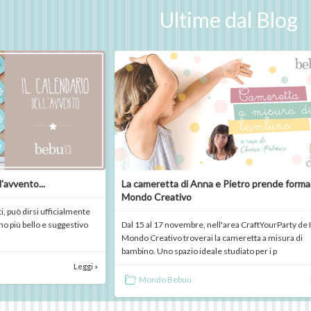
Ultime dal Blog
l'avvento...
La cameretta di Anna e Pietro prende forma 
Mondo Creativo
i, può dirsi ufficialmente
rno più bello e suggestivo
Dal 15 al 17 novembre, nell'area CraftYourParty de I
Mondo Creativo troverai la cameretta a misura di
bambino. Uno spazio ideale studiato per i p
Leggi »
Mondo Bebuù