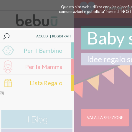
Questo sito web utilizza cookies di profil
Benvenuto
comunicazioni e pubblicita' inerenti i NOS
Baby 
ACCEDI
|
REGISTRATI
Per il Bambino
Idee regalo s
Per la Mamma
Lista Regalo

VAI ALLA SELEZIONE