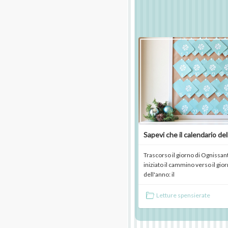
Sapevi che il calendario del
Trascorso il giorno di Ognissant
iniziato il cammino verso il gio
dell'anno: il
Letture spensierate