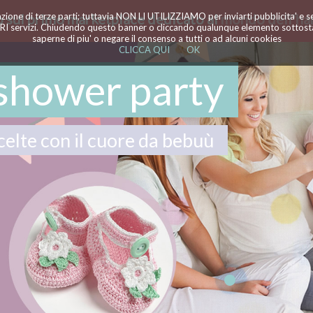
azione di terze parti; tuttavia NON LI UTILIZZIAMO per inviarti pubblicita' e 
 sul primo marketplace dedicato al
mondo dell'ha
TRI servizi. Chiudendo questo banner o cliccando qualunque elemento sottostan
saperne di piu' o negare il consenso a tutti o ad alcuni cookies
CLICCA QUI
OK
shower party
celte con il cuore da bebuù