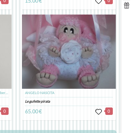
0
15.00 €
0
Biberon personalizzabile con nome e immagine, biberon neonati personalizzato
ANGELO NASCITA
Le gufette pirata
0
65.00 €
0