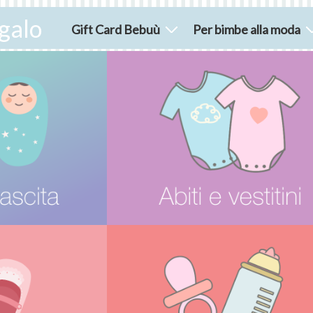
galo
Gift Card Bebuù
Per bimbe alla moda