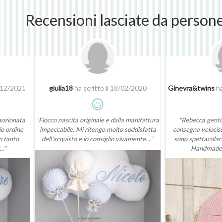
Recensioni lasciate da person
9/12/2021
giulia18
ha scritto il 18/02/2020
Ginevra&twins
ha
mozionata
"Fiocco nascita originale e dalla manifattura
"Rebecca gentil
io ordine
impeccabile. Mi ritengo molto soddisfatta
consegna velociss
n tanto
dell'acquisto e lo consiglio vivamente...."
sono spettacolari,
.."
Handmade w