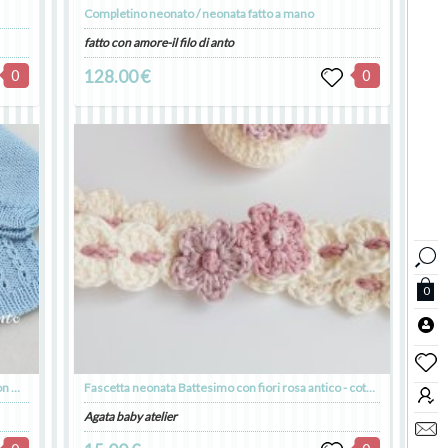
Completino neonato / neonata fatto a mano
fatto con amore-il filo di anto
0
128.00 €
0
0
Cardigan / giacchino / maglia bambino in azzurro con motivo a trecce traforate
Fascetta neonata Battesimo con fiori rosa antico - cotone - fatta a mano
Agata baby atelier