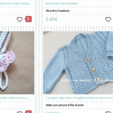
Fiocco nascita con tamburino sulla luna e stella centrale personalizzata
Sacchetto con nuvoletta
RiccArt Creations
0
2.00 €
Portaciuccio farfalla rosa per neonata - fatto a mano - Battesimo - Vanessa
fatto con amore-il filo di anto