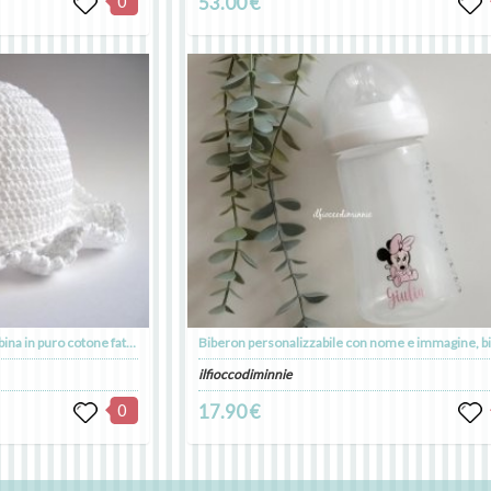
0
53.00 €
Cappello balza per neonata/bambina in puro cotone fatto a mano - uncinetto
ilfioccodiminnie
0
17.90 €