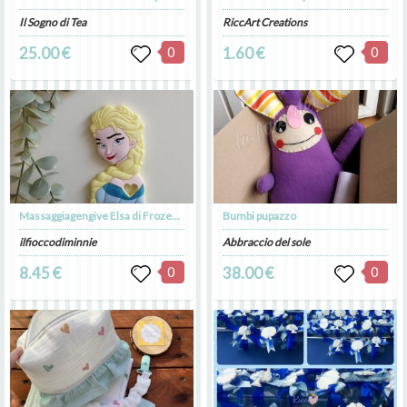
Il Sogno di Tea
RiccArt Creations
25.00 €
0
1.60 €
0
Massaggiagengive Elsa di Frozen in silicone alimentare, dentizione neonati
Bumbi pupazzo
ilfioccodiminnie
Abbraccio del sole
8.45 €
0
38.00 €
0