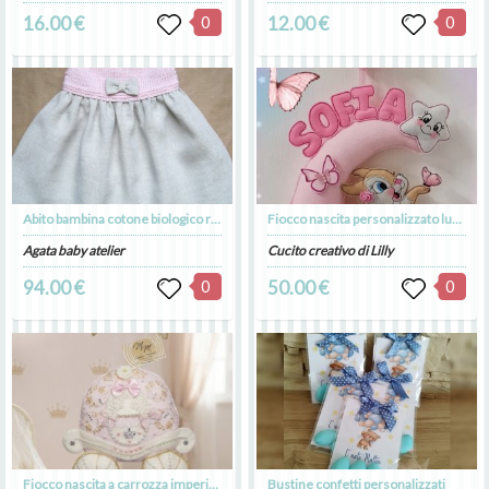
16.00 €
0
12.00 €
0
Abito bambina cotone biologico rosa e puro lino con fiocco - fatto a mano - Aurora
Fiocco nascita personalizzato luna con coniglietta fiori e farfalle
Agata baby atelier
Cucito creativo di Lilly
94.00 €
0
50.00 €
0
Fiocco nascita a carrozza imperiale in pannolenci pizzo e cristallini. Con possibilità di realizzare un fioco in tulle e nome con tecnica tricotin.
Bustine confetti personalizzati