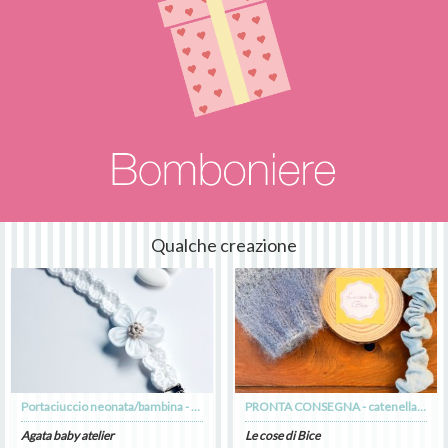
Qualche creazione
Portaciuccio neonata/bambina - fiore lino tulle bianco con centro ecru - Battesimo
PRONTA CONSEGNA - catenella arricciata bimbo
Agata baby atelier
Le cose di Bice