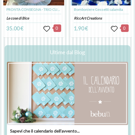
PRONTA CONSEGNA - TRIO CUORI
Bomboniere Gessetti calamita
Le cose di Bice
RiccArt Creations
35.00 €
0
1.90 €
0
Ultime dal Blog
Sapevi che il calendario dell'avvento...