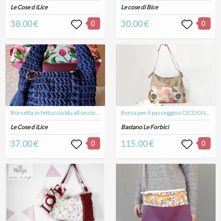
Le Cose d iLice
Le cose di Bice
38.00 €
0
30.00 €
0
Borsetta in fettuccia blu all uncinetto
Borsa per il passeggino CICOGNA, borsa fasciatoio, borsa porta pannolini in finta pelle e canvas di cotone
Le Cose d iLice
Bastano Le Forbici
37.00 €
0
115.00 €
0