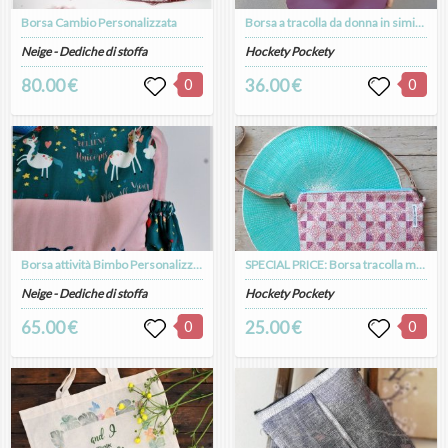
Borsa Cambio Personalizzata
Borsa a tracolla da donna in similpelle e cotone a fiori
Neige - Dediche di stoffa
Hockety Pockety
80.00 €
0
36.00 €
0
Borsa attività Bimbo Personalizzata
SPECIAL PRICE: Borsa tracolla motivi geometrici, tracollina in cotone e retro jeans, idea regalo donna + bustina glitterata
Neige - Dediche di stoffa
Hockety Pockety
65.00 €
0
25.00 €
0