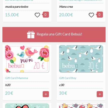
musica para todos
Manu crea
15.00 €
0
20.00 €
0
Regala una Gift Card Bebuù!
Gift Card Mamma
Gift Card Boy
h20
c30
20 €
30 €