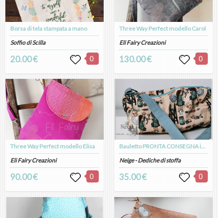
Borsa di tela stampata a mano
Three Way Perfect modello Carol
Soffio di Scilla
Eli Fairy Creazioni
20.00 €
0
130.00 €
0
Three Way Perfect modello Elisa
Bauletto PRONTA CONSEGNA in Jaquard con Angeli
Eli Fairy Creazioni
Neige - Dediche di stoffa
90.00 €
0
35.00 €
0