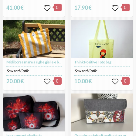
41.00 €
0
17.90 €
0
Midi borsa mare a righe gialle e bianche
Think Positive Toto bag
Sew and Coffe
Sew and Coffe
20.00 €
0
10.00 €
0
borsa amante batteria
Grande portafogli realizzato a mano in tessuto colore grigio e tessuto fantasia siciliana