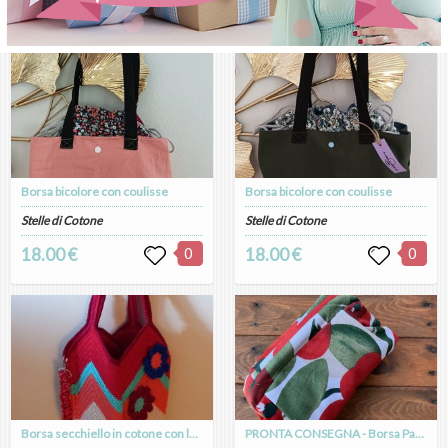
Borsa bicolore con coulisse
Borsa bicolore con coulisse
Stelle di Cotone
Stelle di Cotone
18.00 €
0
18.00 €
0
Borsa secchiello in cotone con lavorazione zig zag all uncinetto
PRONTA CONSEGNA - Borsa Pasticcino a fiori grandi