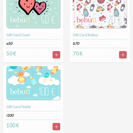
Gift Card Cuori
Gift Card Bebuú
e50
b70
50 €
70 €
Gift Card Teddy
i100
100 €