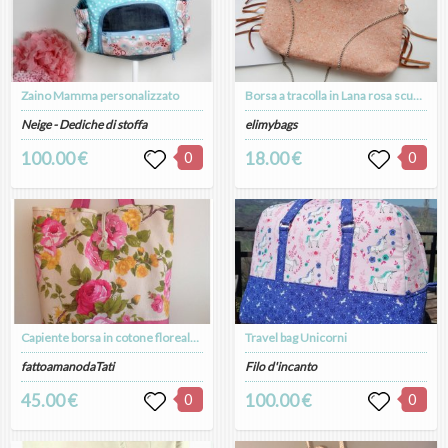
Zaino Mamma personalizzato
Borsa a tracolla in Lana rosa scuro con frange in velluto
Neige - Dediche di stoffa
elimybags
100.00 €
0
18.00 €
0
Capiente borsa in cotone floreale sui toni del rosa,giallo e verde
Travel bag Unicorni
fattoamanodaTati
Filo d'incanto
45.00 €
0
100.00 €
0