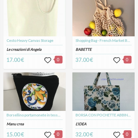
Cesto Heavy Canvas Storage
Shopping Bag - French Market Bag - Borsa Mare
Le creazioni di Angela
BABETTE
17.00 €
0
37.00 €
0
Borsellino portamonete in tessuto con stampa siciliana realizzato a mano
BORSA CON POCHETTE ABBINATA
Manu crea
L'IDEA
15.00 €
0
32.00 €
0