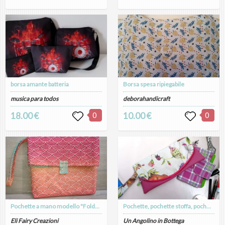
borsa amante batteria
Borsa spesa ripiegabile
musica para todos
deborahandicraft
18.00 €
0
10.00 €
0
Pochette a mano modello "Folded"
Pochette, pochette stoffa, pochette piccola, pochette donna, regalo donna, borsa ecopelle, pochette ecopelle, clutch bag, clutch, borsa ecopelle, borsa a mano
Eli Fairy Creazioni
Un Angolino in Bottega