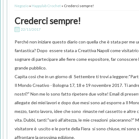
Negozio
»
Happylab Crochet
» Crederci sempre!
Crederci sempre!
22/11/2017
Perché non iniziare questo diario con quella che è stata per me 
fantastica? Dopo essere stata a Creattiva Napoli come visitatric
sognare di partecipare alle fiere come espositore, far conoscere l
grande pubblico.
Capita così che in un giorno di Settembre ti trovi a leggere:"Pa
Il Mondo Creativo - Bologna 17, 18 e 19 novembre 2017. Ti andr
nostri?" Non me lo sono fatto ripetere due volte! Email di presen
allegate dei miei lavori e dopo due mesi sono ad esporre a Il Mon
mezzo, tanto lavoro, idee che sono rimaste nel cassetto e altre
vita. Dubbi, tanti:"sarò all'altezza, le mie creazioni piaceranno?" 
visitatore è uscito e le porte della Fiera si sono chiuse, mi sono
affrontare la prossima edizione.