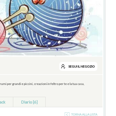
SEGUI
IL NEGOZIO
 per grandi e piccini, creazioni in feltro per te e la tua casa,
ack
Diario [6]
TORNA ALLA LISTA