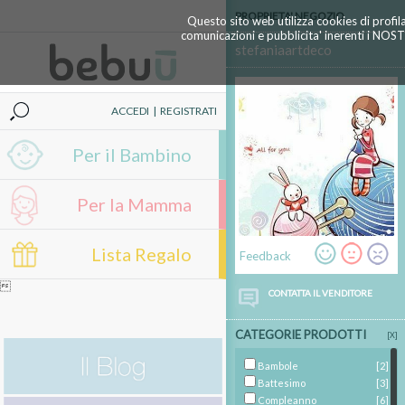
PROPRIETA' NEGOZIO
Questo sito web utilizza cookies di profil
comunicazioni e pubblicita' inerenti i NOS
stefaniaartdeco
ACCEDI
|
REGISTRATI
Per il Bambino
Per la Mamma
Lista Regalo
Feedback

CONTATTA IL VENDITORE
CATEGORIE PRODOTTI
[X]
Bambole
[2]
Battesimo
[3]
Compleanno
[6]