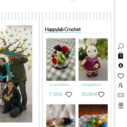
Happylab Crochet
0
Le crostatine Amigurumi
Coniglietta Amigurumi Patty
7.00 €
30.00 €