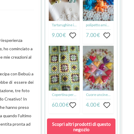
Tartarughine in stile amigurumi
polipetto amigurumi in cotone
9.00 €
7.00 €
un'esperienza
e, ho cominciato a
e mie creazioni al
rtecipa con Bebuù a
ebbe di essere dei
tazione, tre foto
Copertina per carrozzina
Cuore uncinetto Amigurumi
do Creativo! In
60.00 €
4.00 €
 che hanno preso
Ma quando l'ultimo
Scopri altri prodotti di questo
 sentita pronta ad
negozio