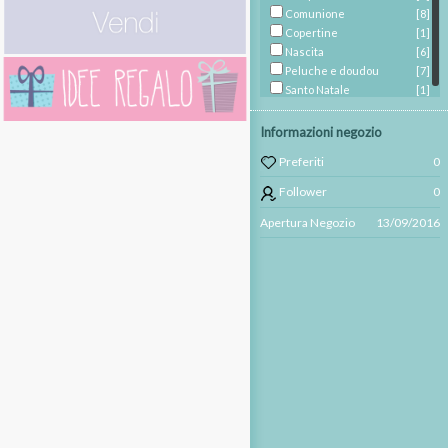
Comunione
[8]
Copertine
[1]
Nascita
[6]
Peluche e doudou
[7]
Santo Natale
[1]
Informazioni negozio
Preferiti
0
Follower
0
Apertura Negozio
13/09/2016