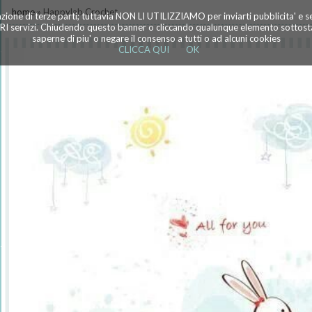
home
» Happylab Crochet
azione di terze parti; tuttavia NON LI UTILIZZIAMO per inviarti pubblicita' e 
TRI servizi. Chiudendo questo banner o cliccando qualunque elemento sottostan
saperne di piu' o negare il consenso a tutti o ad alcuni cookies
CLICCA QUI
OK