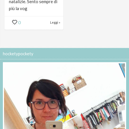
natalizie. Sento sempre di
più la vog
0
Leggi »
hocketypockety