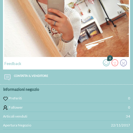
6
Feedback
CONTATTA IL VENDITORE
Informazioni negozio
Preferiti
0
Follower
0
Articoli venduti
34
Apertura Negozio
22/11/2017