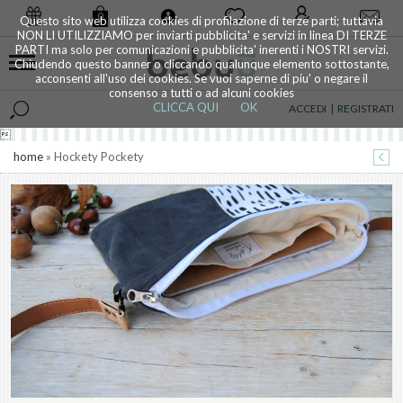
0
Questo sito web utilizza cookies di profilazione di terze parti; tuttavia
NON LI UTILIZZIAMO per inviarti pubblicita' e servizi in linea DI TERZE
PARTI ma solo per comunicazioni e pubblicita' inerenti i NOSTRI servizi.
Chiudendo questo banner o cliccando qualunque elemento sottostante,
acconsenti all'uso dei cookies. Se vuoi saperne di piu' o negare il
consenso a tutti o ad alcuni cookies
CLICCA QUI
OK
ACCEDI
|
REGISTRATI

home
» Hockety Pockety