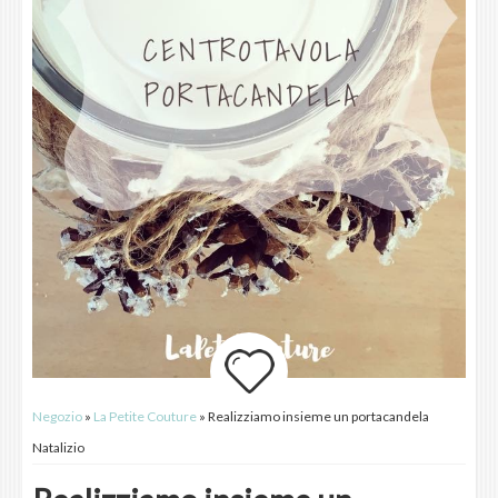
Negozio
»
La Petite Couture
» Realizziamo insieme un portacandela
Natalizio