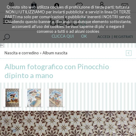
0
Questo sito web utilizza cookies di profilazione di terze parti; tuttavia
NON LI UTILIZZIAMO per inviarti pubblicita' e servizi in linea DI TERZE
PARTI ma solo per comunicazioni e pubblicita' inerenti i NOSTRI servizi.
Chiudendo questo banner o cliccando qualunque elemento sottostante,
acconsenti all'uso dei cookies. Se vuoi saperne di piu' o negare il
consenso a tutti o ad alcuni cookies
CLICCA QUI
OK
ACCEDI
|
REGISTRATI

Nascita e corredino
»
Album nascita
Album fotografico con Pinocchio
dipinto a mano