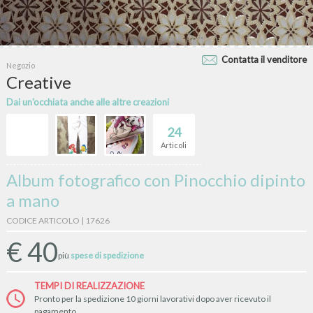
Contatta il venditore
Negozio
Creative
Dai un'occhiata anche alle altre creazioni
24
Articoli
Album fotografico con Pinocchio dipinto
a mano
CODICE ARTICOLO | 17626
€
40
più
spese di spedizione
TEMPI DI REALIZZAZIONE
Pronto per la spedizione 10 giorni lavorativi dopo aver ricevuto il
pagamento