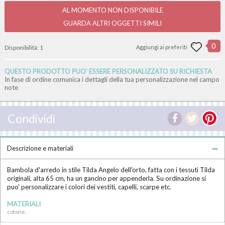
AL MOMENTO NON DISPONIBILE
GUARDA ALTRI OGGETTI SIMILI
0
Disponibilità:
1
Aggiungi ai preferiti
QUESTO PRODOTTO PUO' ESSERE PERSONALIZZATO SU RICHIESTA
In fase di ordine comunica i dettagli della tua personalizzazione nel campo
note
Condividi
Descrizione e materiali
Bambola d'arredo in stile Tilda Angelo dell'orto, fatta con i tessuti Tilda
originali, alta 65 cm, ha un gancino per appenderla. Su ordinazione si
puo' personalizzare i colori dei vestiti, capelli, scarpe etc.
MATERIALI
cotone,