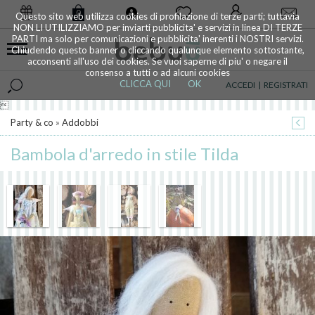
0
Questo sito web utilizza cookies di profilazione di terze parti; tuttavia
NON LI UTILIZZIAMO per inviarti pubblicita' e servizi in linea DI TERZE
PARTI ma solo per comunicazioni e pubblicita' inerenti i NOSTRI servizi.
Chiudendo questo banner o cliccando qualunque elemento sottostante,
acconsenti all'uso dei cookies. Se vuoi saperne di piu' o negare il
consenso a tutti o ad alcuni cookies
CLICCA QUI
OK
ACCEDI
|
REGISTRATI

Party & co
»
Addobbi
Bambola d'arredo in stile Tilda