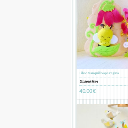
Libro tranquillo ape regina
Smiles&Toys
40.00 €