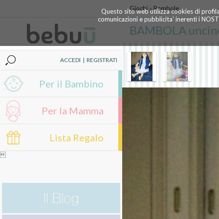
Giochi
»
Bambole
Questo sito web utilizza cookies di profil
comunicazioni e pubblicita' inerenti i NOS
BAMBOLA uncinett
ACCEDI
|
REGISTRATI
Per il Bambino
Per la Mamma
Lista Regalo
