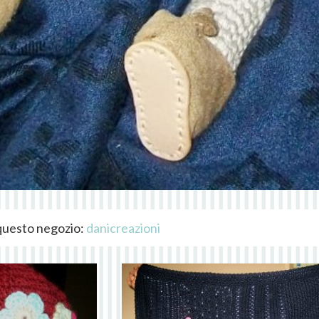
i questo negozio:
danicreazioni