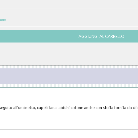
ione
AGGIUNGI AL CARRELLO
uito all'uncinetto, capelli lana, abitini cotone anche con stoffa fornita da cl