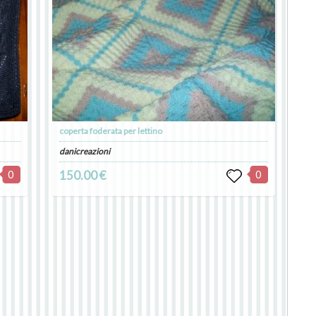
coperta foderata per lettino
danicreazioni
0
150.00 €
0