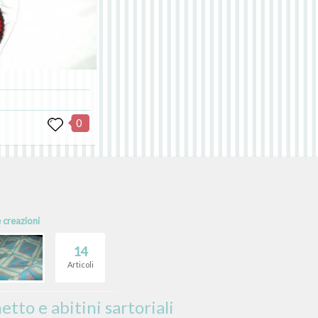
0
e creazioni
14
Articoli
to e abitini sartoriali