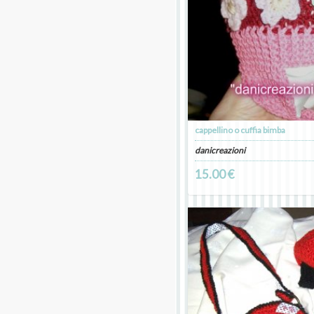
cappellino o cuffia bimba
danicreazioni
15.00 €