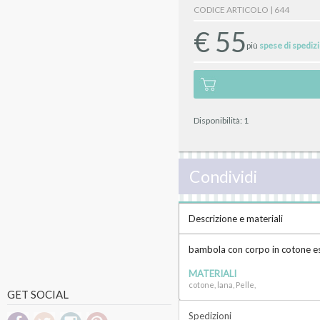
CODICE ARTICOLO | 644
€
55
più
spese di spediz
Disponibilità:
1
Condividi
Descrizione e materiali
bambola con corpo in cotone eseg
MATERIALI
cotone, lana, Pelle,
GET SOCIAL
Spedizioni