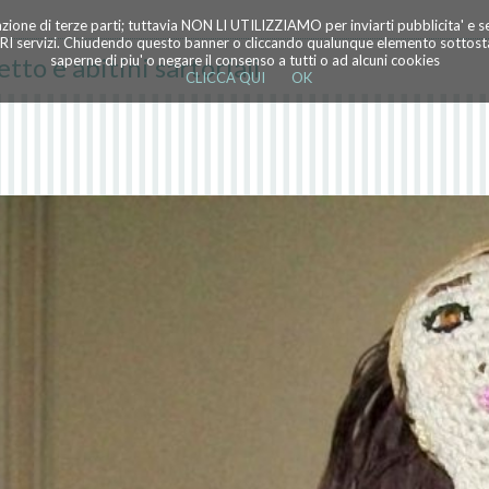
azione di terze parti; tuttavia NON LI UTILIZZIAMO per inviarti pubblicita' e 
TRI servizi. Chiudendo questo banner o cliccando qualunque elemento sottostan
o e abitini sartoriali
saperne di piu' o negare il consenso a tutti o ad alcuni cookies
CLICCA QUI
OK