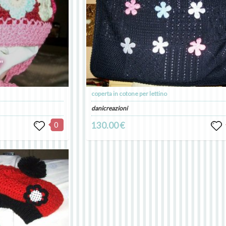
coperta in cotone per lettino
danicreazioni
0
130.00 €