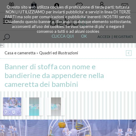
0
Questo sito web utilizza cookies di profilazione di terze parti; tuttavia
NON LI UTILIZZIAMO per inviarti pubblicita' e servizi in linea DI TERZE
PARTI ma solo per comunicazioni e pubblicita' inerenti i NOSTRI servizi.
Chiudendo questo banner o cliccando qualunque elemento sottostante,
acconsenti all'uso dei cookies. Se vuoi saperne di piu' o negare il
consenso a tutti o ad alcuni cookies
CLICCA QUI
OK
ACCEDI
|
REGISTRATI

Casa e cameretta
»
Quadri ed illustrazioni
Banner di stoffa con nome e
bandierine da appendere nella
cameretta dei bambini