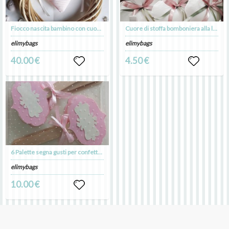
Fiocco nascita bambino con cuore e nome su ghirlanda da appendere
Cuore di stoffa bomboniera alla lavanda da appendere
elimybags
elimybags
40.00 €
4.50 €
6 Palette segna gusti per confettata
elimybags
10.00 €