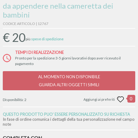
da appendere nella cameretta dei
bambini
CODICE ARTICOLO | 12767
€
20
più
spese di spedizione
TEMPI DI REALIZZAZIONE
Pronto per la spedizione 3-5 giorni lavorativi dopo aver ricevuto il
pagamento
AL MOMENTO NON DISPONIBILE
GUARDA ALTRI OGGETTI SIMILI
0
Disponibilità:
2
Aggiungi ai preferiti
QUESTO PRODOTTO PUO' ESSERE PERSONALIZZATO SU RICHIESTA
In fase di ordine comunica i dettagli della tua personalizzazione nel campo
note
COMPLETA CON