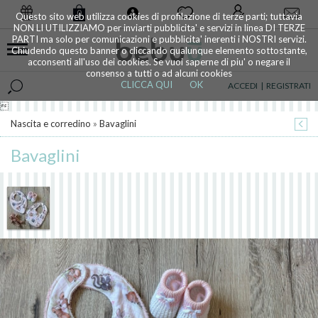
0
Questo sito web utilizza cookies di profilazione di terze parti; tuttavia
NON LI UTILIZZIAMO per inviarti pubblicita' e servizi in linea DI TERZE
PARTI ma solo per comunicazioni e pubblicita' inerenti i NOSTRI servizi.
Chiudendo questo banner o cliccando qualunque elemento sottostante,
acconsenti all'uso dei cookies. Se vuoi saperne di piu' o negare il
consenso a tutti o ad alcuni cookies
CLICCA QUI
OK
ACCEDI
|
REGISTRATI

Nascita e corredino
»
Bavaglini
Bavaglini