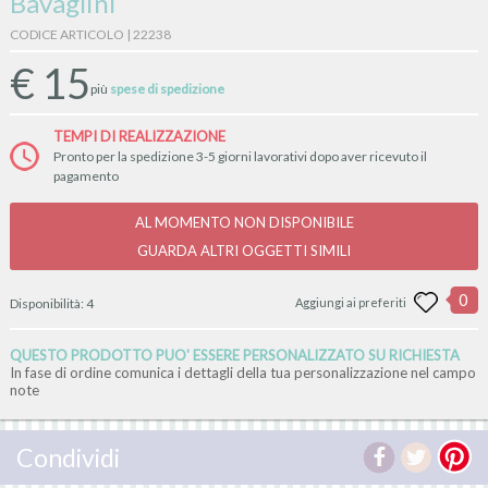
Bavaglini
CODICE ARTICOLO | 22238
€
15
più
spese di spedizione
TEMPI DI REALIZZAZIONE
Pronto per la spedizione 3-5 giorni lavorativi dopo aver ricevuto il
pagamento
AL MOMENTO NON DISPONIBILE
GUARDA ALTRI OGGETTI SIMILI
0
Disponibilità:
4
Aggiungi ai preferiti
QUESTO PRODOTTO PUO' ESSERE PERSONALIZZATO SU RICHIESTA
In fase di ordine comunica i dettagli della tua personalizzazione nel campo
note
Condividi