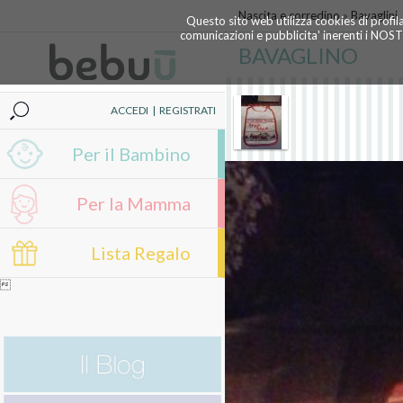
Nascita e corredino
»
Bavaglini
Questo sito web utilizza cookies di profil
comunicazioni e pubblicita' inerenti i NOS
BAVAGLINO
ACCEDI
|
REGISTRATI
Per il Bambino
Per la Mamma
Lista Regalo
