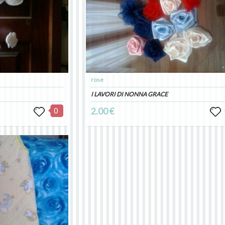
rose
I LAVORI DI NONNA GRACE
0
2.00 €