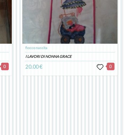
fiocco nascita
I LAVORI DI NONNA GRACE
0
20.00 €
0