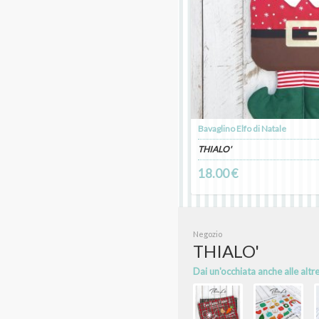
Bavaglino Elfo di Natale
THIALO'
18.00 €
Negozio
THIALO'
Dai un'occhiata anche alle altr