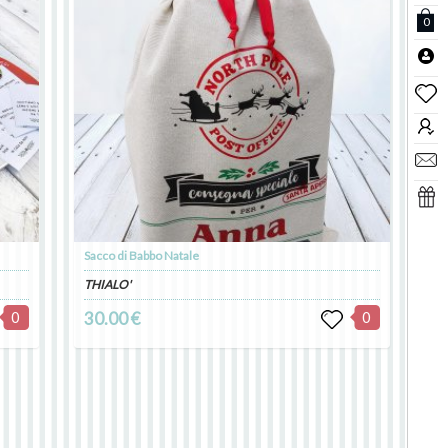
0
Sacco di Babbo Natale
THIALO'
0
30.00 €
0