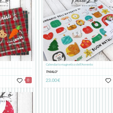
Calendario magnetico dell'Avvento
THIALO'
0
23.00 €