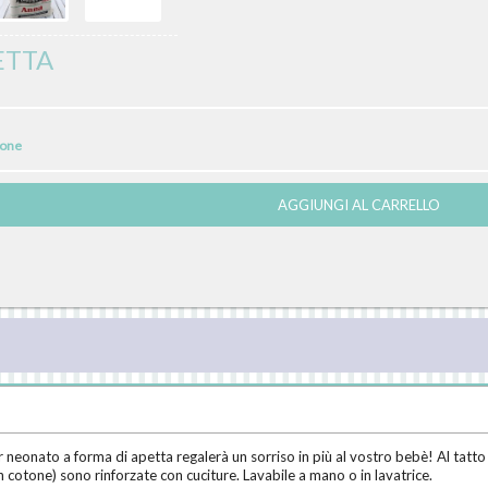
ETTA
ione
AGGIUNGI AL CARRELLO
neonato a forma di apetta regalerà un sorriso in più al vostro bebè! Al tatto
in cotone) sono rinforzate con cuciture. Lavabile a mano o in lavatrice.