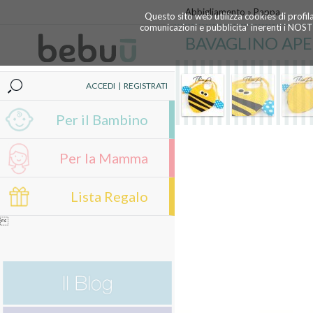
Abbigliamento
»
Pappa
Questo sito web utilizza cookies di profil
comunicazioni e pubblicita' inerenti i NOS
BAVAGLINO AP
ACCEDI
|
REGISTRATI
Per il Bambino
Per la Mamma
Lista Regalo
