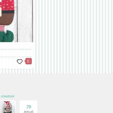
0
e creazioni
79
Articoli