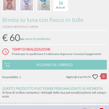
16
Articoli
Bimba su luna con fiocco in tulle
CODICE ARTICOLO | 18591
€
60
più
spese di spedizione
TEMPI DI REALIZZAZIONE
Pronto per la spedizione 3 settimane dopo aver ricevuto il pagamento
AGGIUNGI AL CARRELLO
0
Disponibilità:
1
Aggiungi ai preferiti
QUESTO PRODOTTO PUO' ESSERE PERSONALIZZATO SU RICHIESTA
In fase di ordine comunica i dettagli della tua personalizzazione nel campo
note