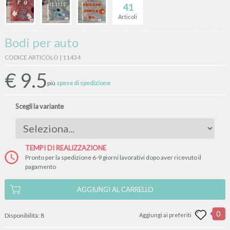
41
Articoli
Bodi per auto
CODICE ARTICOLO | 11434
€
9.5
più
spese di spedizione
Scegli la variante
TEMPI DI REALIZZAZIONE
Pronto per la spedizione 6-9 giorni lavorativi dopo aver ricevuto il
pagamento
AGGIUNGI AL CARRELLO
0
Disponibilità:
8
Aggiungi ai preferiti