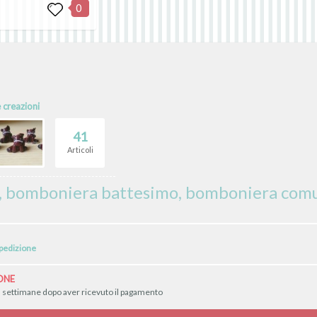
0
e creazioni
41
Articoli
, bomboniera battesimo, bomboniera com
spedizione
ONE
3 settimane dopo aver ricevuto il pagamento