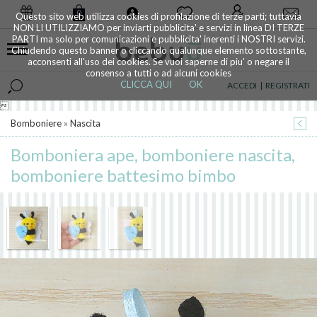
0
Questo sito web utilizza cookies di profilazione di terze parti; tuttavia
NON LI UTILIZZIAMO per inviarti pubblicita' e servizi in linea DI TERZE
PARTI ma solo per comunicazioni e pubblicita' inerenti i NOSTRI servizi.
Chiudendo questo banner o cliccando qualunque elemento sottostante,
acconsenti all'uso dei cookies. Se vuoi saperne di piu' o negare il
consenso a tutti o ad alcuni cookies
CLICCA QUI
OK
ACCEDI
|
REGISTRATI

Bomboniere
»
Nascita
Bomboniera ape, bomboniere nascita,
bomboniere battesimo bimbo