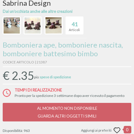
Sabrina Design
Dai un'occhiata anche alle altre creazioni
41
Articoli
Bomboniera ape, bomboniere nascita,
bomboniere battesimo bimbo
CODICE ARTICOLO | 21387
€
2.35
più
spese di spedizione
TEMPI DI REALIZZAZIONE
Pronto per la spedizione 3 settimane dopo aver ricevuto il pagamento
AL MOMENTO NON DISPONIBILE
GUARDA ALTRI OGGETTI SIMILI
0
Disponibilità:
963
Aggiungi ai preferiti