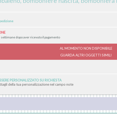
baleno, bomboniere nascita, bomboniera
spedizione
ONE
3 settimane dopo aver ricevuto il pagamento
AL MOMENTO NON DISPONIBILE
GUARDA ALTRI OGGETTI SIMILI
SERE PERSONALIZZATO SU RICHIESTA
ettagli della tua personalizzazione nel campo note