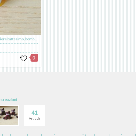
Bomboniera cagnolino, bomboniere battesimo, bomboniere animaletti
0
e creazioni
41
Articoli