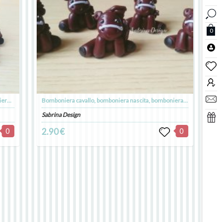
0
Bomboniera cavallo, bomboniere nascita, bomboniere battesimo, bomboniere comunione
Bomboniera cavallo, bomboniera nascita, bomboniera battesimo, bomboniera comunione
Sabrina Design
0
2.90 €
0