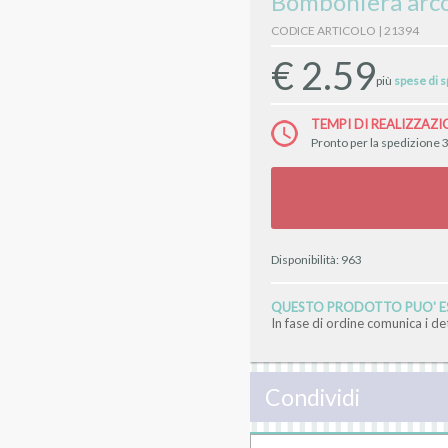
Bomboniera arco
CODICE ARTICOLO | 21394
€
2.59
più
spese di 
TEMPI DI REALIZZAZI
Pronto per la spedizione 
Disponibilità:
963
QUESTO PRODOTTO PUO' ES
In fase di ordine comunica i d
Condividi