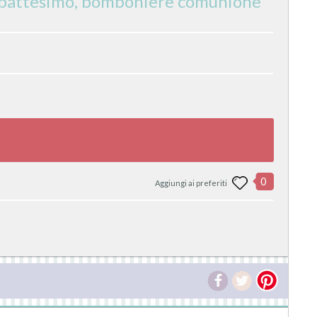
 battesimo, bomboniere comunione
0
Aggiungi ai preferiti