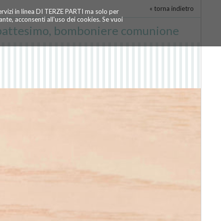
« torna indietro
servizi in linea DI TERZE PARTI ma solo per
te, acconsenti all'uso dei cookies. Se vuoi
 battesimo, bomboniere comunione