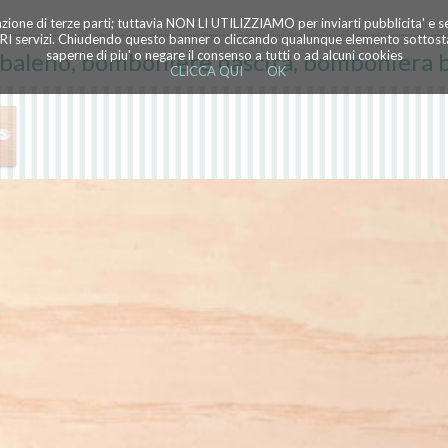
azione di terze parti; tuttavia NON LI UTILIZZIAMO per inviarti pubblicita' e 
TRI servizi. Chiudendo questo banner o cliccando qualunque elemento sottostan
baleno, bomboniere nascita, bomboniera
saperne di piu' o negare il consenso a tutti o ad alcuni cookies
CLICCA QUI
OK