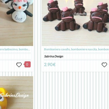
Bomboniera pinguino, bomboniere battesimo, bomboniere nascita, bomboniere comunione
Sabrina Design
0
2.90 €