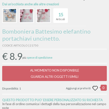
Dai un'occhiata anche alle altre creazioni
15
Articoli
Bomboniera Battesimo elefantino
portachiavi uncinetto.
CODICE ARTICOLO | 21750
€
8.9
più
spese di spedizione
AL MOMENTO NON DISPONIBILE
GUARDA ALTRI OGGETTI SIMILI
0
Disponibilità:
1
Aggiungi ai preferiti
QUESTO PRODOTTO PUO' ESSERE PERSONALIZZATO SU RICHIESTA
In fase di ordine comunica i dettagli della tua personalizzazione nel campo
note