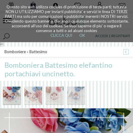
0
Questo sito web utilizza cookies di profilazione di terze parti; tuttavia
NON LI UTILIZZIAMO per inviarti pubblicita' e servizi in linea DI TERZE
PARTI ma solo per comunicazioni e pubblicita' inerenti i NOSTRI servizi.
Chiudendo questo banner o cliccando qualunque elemento sottostante,
acconsenti all'uso dei cookies. Se vuoi saperne di piu' o negare il
consenso a tutti o ad alcuni cookies
CLICCA QUI
OK
ACCEDI
|
REGISTRATI

Bomboniere
»
Battesimo
Bomboniera Battesimo elefantino
portachiavi uncinetto.