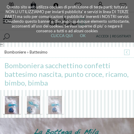
0
Questo sito web utilizza cookies di profilazione di terze parti; tuttavia
NON LI UTILIZZIAMO per inviarti pubblicita' e servizi in linea DI TERZE
PARTI ma solo per comunicazioni e pubblicita' inerenti i NOSTRI servizi.
Chiudendo questo banner o cliccando qualunque elemento sottostante,
acconsenti all'uso dei cookies. Se vuoi saperne di piu' o negare il
consenso a tutti o ad alcuni cookies
CLICCA QUI
OK
ACCEDI
|
REGISTRATI

Bomboniere
»
Battesimo
Bomboniera sacchettino confetti
battesimo nascita, punto croce, ricamo,
bimbo, bimba