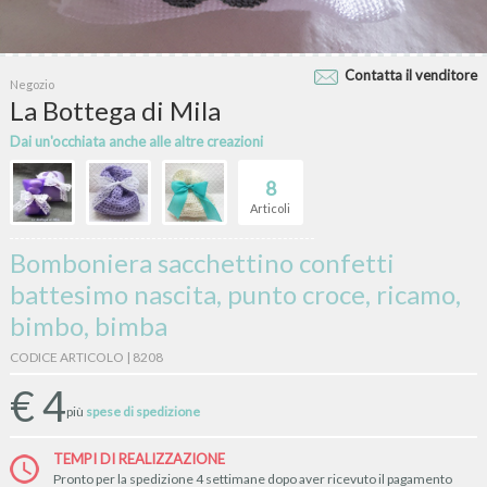
Contatta il venditore
Negozio
La Bottega di Mila
Dai un'occhiata anche alle altre creazioni
8
Articoli
Bomboniera sacchettino confetti
battesimo nascita, punto croce, ricamo,
bimbo, bimba
CODICE ARTICOLO | 8208
€
4
più
spese di spedizione
TEMPI DI REALIZZAZIONE
Pronto per la spedizione 4 settimane dopo aver ricevuto il pagamento