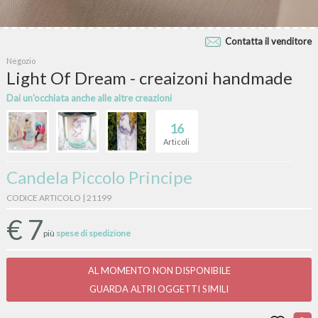
Contatta il venditore
Negozio
Light Of Dream - creaizoni handmade
Dai un'occhiata anche alle altre creazioni
16
Articoli
Candela Piccolo Principe
CODICE ARTICOLO | 21199
€
7
più
spese di spedizione
AL MOMENTO NON DISPONIBILE
GUARDA ALTRI OGGETTI SIMILI