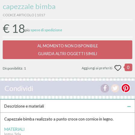
capezzale bimba
CODICE ARTICOLO | 1017
€
18
più
spese di spedizione
AL MOMENTO NON DISPONIBILE
GUARDA ALTRI OGGETTI SIMILI
0
Disponibilità:
1
Aggiungi ai preferiti
Condividi
Descrizione e materiali
Capezzale bimba realizzato a punto croce con cornice in legno.
MATERIALI
legno, Tela,