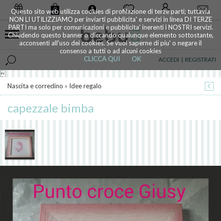
0
Questo sito web utilizza cookies di profilazione di terze parti; tuttavia
NON LI UTILIZZIAMO per inviarti pubblicita' e servizi in linea DI TERZE
PARTI ma solo per comunicazioni e pubblicita' inerenti i NOSTRI servizi.
Chiudendo questo banner o cliccando qualunque elemento sottostante,
acconsenti all'uso dei cookies. Se vuoi saperne di piu' o negare il
consenso a tutti o ad alcuni cookies
CLICCA QUI
OK
ACCEDI
|
REGISTRATI

Nascita e corredino
»
Idee regalo
capezzale bimba