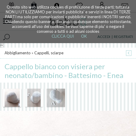
0
Questo sito web utilizza cookies di profilazione di terze parti; tuttavia
NON LI UTILIZZIAMO per inviarti pubblicita' e servizi in linea DI TERZE
PARTI ma solo per comunicazioni e pubblicita' inerenti i NOSTRI servizi.
Chiudendo questo banner o cliccando qualunque elemento sottostante,
acconsenti all'uso dei cookies. Se vuoi saperne di piu' o negare il
consenso a tutti o ad alcuni cookies
CLICCA QUI
OK
ACCEDI
|
REGISTRATI

Abbigliamento
»
Cappelli, sciarpe
Cappello bianco con visiera per
neonato/bambino - Battesimo - Enea