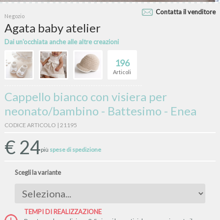
Contatta il venditore
Negozio
Agata baby atelier
Dai un'occhiata anche alle altre creazioni
196
Articoli
Cappello bianco con visiera per
neonato/bambino - Battesimo - Enea
CODICE ARTICOLO | 21195
€
24
più
spese di spedizione
Scegli la variante
TEMPI DI REALIZZAZIONE