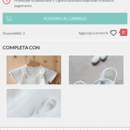
Pronto per la spedizione 3-5 giorni lavorativi dopo aver ricevuto il
pagamento
AGGIUNGI AL CARRELLO
0
Disponibilità:
3
Aggiungi ai preferiti
COMPLETA CON