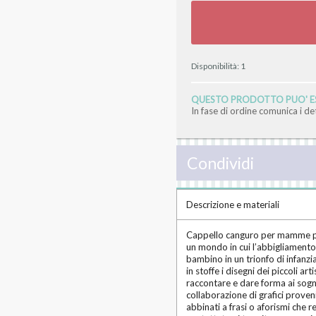
Disponibilità:
1
QUESTO PRODOTTO PUO' ES
In fase di ordine comunica i d
Condividi
Descrizione e materiali
Cappello canguro per mamme porta
un mondo in cui l’abbigliamento è
bambino in un trionfo di infanzi
in stoffe i disegni dei piccoli 
raccontare e dare forma ai sogni
collaborazione di grafici proven
abbinati a frasi o aforismi che r