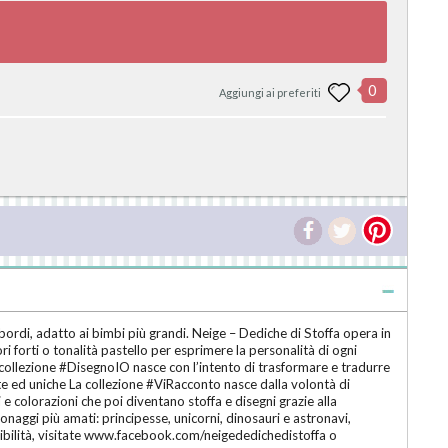
0
Aggiungi ai preferiti
 bordi, adatto ai bimbi più grandi. Neige – Dediche di Stoffa opera in
ri forti o tonalità pastello per esprimere la personalità di ogni
La collezione #DisegnoIO nasce con l’intento di trasformare e tradurre
rate ed uniche La collezione #ViRacconto nasce dalla volontà di
 e colorazioni che poi diventano stoffa e disegni grazie alla
onaggi più amati: principesse, unicorni, dinosauri e astronavi,
possibilità, visitate www.facebook.com/neigededichedistoffa o