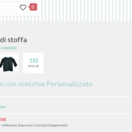
0
di stoffa
e creazioni
133
Articoli
o con orecchie Personalizzato
ione
ONE
2 settimane dopo aver ricevuto il pagamento