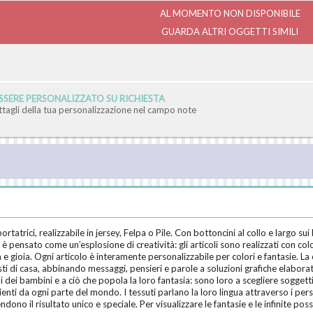
AL MOMENTO NON DISPONIBILE
GUARDA ALTRI OGGETTI SIMILI
SERE PERSONALIZZATO SU RICHIESTA
ettagli della tua personalizzazione nel campo note
trici, realizzabile in jersey, Felpa o Pile. Con bottoncini al collo e largo sui
 pensato come un’esplosione di creatività: gli articoli sono realizzati con colo
a e gioia. Ogni articolo è interamente personalizzabile per colori e fantasie. 
artisti di casa, abbinando messaggi, pensieri e parole a soluzioni grafiche elabo
 dei bambini e a ciò che popola la loro fantasia: sono loro a scegliere soggetti
ienti da ogni parte del mondo. I tessuti parlano la loro lingua attraverso i pers
endono il risultato unico e speciale. Per visualizzare le fantasie e le infinite 