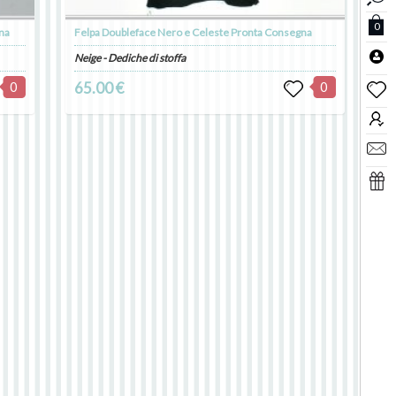
0
na
Felpa Doubleface Nero e Celeste Pronta Consegna
Neige - Dediche di stoffa
0
65.00 €
0