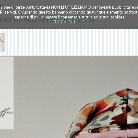
pe
azione di terze parti; tuttavia NON LI UTILIZZIAMO per inviarti pubblicita' e 
TRI servizi. Chiudendo questo banner o cliccando qualunque elemento sottostan
 con orecchie Personalizzato
saperne di piu' o negare il consenso a tutti o ad alcuni cookies
CLICCA QUI
OK