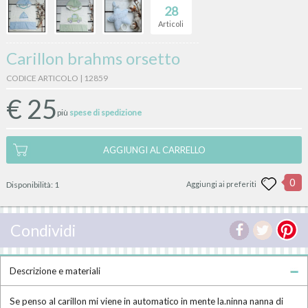
28
Articoli
Carillon brahms orsetto
CODICE ARTICOLO | 12859
€
25
più
spese di spedizione
AGGIUNGI AL CARRELLO
0
Disponibilità:
1
Aggiungi ai preferiti
Condividi
Descrizione e materiali
Se penso al carillon mi viene in automatico in mente la.ninna nanna di