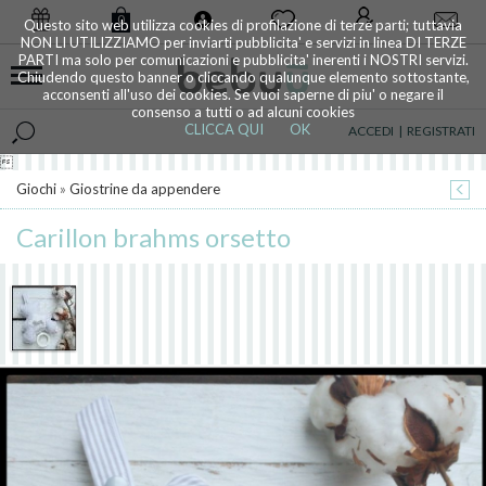
0
Questo sito web utilizza cookies di profilazione di terze parti; tuttavia
NON LI UTILIZZIAMO per inviarti pubblicita' e servizi in linea DI TERZE
PARTI ma solo per comunicazioni e pubblicita' inerenti i NOSTRI servizi.
Chiudendo questo banner o cliccando qualunque elemento sottostante,
acconsenti all'uso dei cookies. Se vuoi saperne di piu' o negare il
consenso a tutti o ad alcuni cookies
CLICCA QUI
OK
ACCEDI
|
REGISTRATI

Giochi
»
Giostrine da appendere
Carillon brahms orsetto