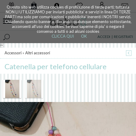
0
Questo sito web utilizza cookies di profilazione di terze parti; tuttavia
NON LI UTILIZZIAMO per inviarti pubblicita' e servizi in linea DI TERZE
PARTI ma solo per comunicazioni e pubblicita' inerenti i NOSTRI servizi.
Chiudendo questo banner o cliccando qualunque elemento sottostante,
acconsenti all'uso dei cookies. Se vuoi saperne di piu' o negare il
consenso a tutti o ad alcuni cookies
CLICCA QUI
OK
ACCEDI
|
REGISTRATI

Accessori
»
Altri accessori
Catenella per telefono cellulare