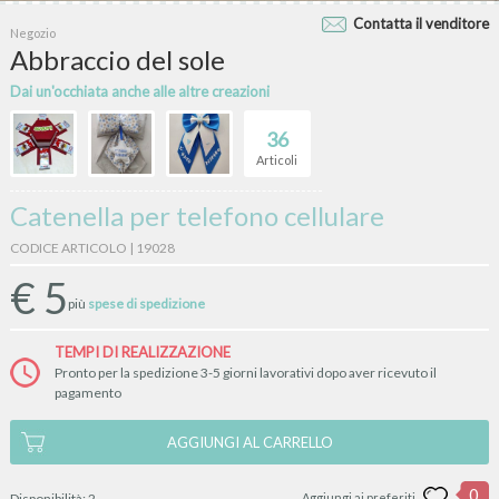
Contatta il venditore
Negozio
Abbraccio del sole
Dai un'occhiata anche alle altre creazioni
36
Articoli
Catenella per telefono cellulare
CODICE ARTICOLO | 19028
€
5
più
spese di spedizione
TEMPI DI REALIZZAZIONE
Pronto per la spedizione 3-5 giorni lavorativi dopo aver ricevuto il
pagamento
AGGIUNGI AL CARRELLO
0
Disponibilità:
2
Aggiungi ai preferiti